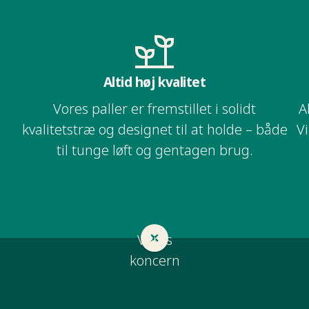
Altid høj kvalitet​​​​‌ ‍ ​‍​‍‌‍ ‌ ​‍‌‍‍‌‌‍‌ ‌‍‍‌‌‍ ‍​‍​‍​ ‍‍​‍​‍‌ ​ ‌‍​‌‌‍ ‍‌‍‍‌‌ ‌​‌ ‍‌​‍ ‍‌‍‍‌‌‍ ​‍​‍​‍ ​​‍​‍‌‍‍​‌ ​‍‌‍‌‌‌‍‌‍​‍​‍​ ‍‍​‍​‍‌ ​ ‌ ‌‌‌ ​​‌‍‌‌‌ ​‍​‍ ‌‌‍ ​‌‍ ‌‍‌ ‌‍‍‌‌‍ ‍​‍ ‌‍‍‌‌‍ ‍‌ ‌​‌‍‌‌‌‍ ‍‌ ‌​​‍ ‌‍‌‌‌‍‌​‌‍‍‌‌ ‌​​‍ ‌‍ ‌‌‍ ‌‍‌​‌‍‌‌​ ‌‌ ​​‌ ​‍‌‍‌‌‌ ​ ‌‍‌‌‌‍ ‍‌ ‌​‌‍​‌‌ ‌​‌‍‍‌‌‍ ‌‍ ‍​ ‍ ‌‍‍‌‌‍‌​​ ‌‌ ​ ‌‍‍​‌‍ ‌ ​​‌‍‍‌‌‍‌‍‌ ‍‌‌​​ ‌‍ ‌‍ ​‌‍ ​‌‍‌‌‌‍​ ‌ ‌​‌‍‍‌‌‍ ‌‍ ‍​‍ ‌​ ​‍​ ‌‍​ ‍‌​ ​‌​ ‍​​ ‍‌​ ‍‌​ ‌ ​ ​‍​ ​‌​ ‌ ​ ‌‌​ ‍ ‌ ‌​‌ ‍‌‌ ​​‌‍‌‌​ ‌‌‍​ ‌‍ ‌‍ ​‌‍ ​‌‍‌‌‌‍​ ‌ ‌​‌‍‍‌‌‍ ‌‍ ‍​ ‍ ‌ ​​‌‍​‌‌ ‌​‌‍‍​​ ‌‌ ​​‌‍​‌‌‍‌ ‌‍‌‌‌​​‍‌ ‌‌‌‍‍‌‌‍ ​‌‍‌​‌‍‌‌‌ ​‍​‍‌‌​ ‌‌‌​​‍‌‌ ‌‍‍ ‌‍‌‌‌ ‍‌​‍‌‌​ ​ ‌​‌​​‍‌‌​ ​ ‌​‌​​‍‌‌​ ​‍​ ​‍​ ‌‍​ ‌​​ ‍‌‌‍‌‍​ ‌​​ ​‌​ ‌‌​ ‌​‌‍‌‍​ ‌‍‌‍‌‍‌‍​ ​‍‌‌​ ​‍​ ​‍​‍‌‌​ ‌‌‌​‌​​‍ ‍‌‍​‍‌‍ ‌ ‍​‌‍‌‌‌ ​ ​‍‌‌​ ‌‌‌​​‍‌‌ ‌‍‍ ‌‍‌‌‌ ‍‌​‍‌‌​ ​ ‌​‌​​‍‌‌​ ​ ‌​‌​​‍‌‌​ ​‍​ ​‍​ ​ ‌‍‌‍​ ​‌​ ​‍​ ‍​‌‍​ ‌‍‌‌‌‍​‍​ ‌‍‌‍​‍​ ​ ​ ​‌​‍‌‌​ ​‍​ ​‍​‍‌‌​ ‌‌‌​‌​​‍ ‍‌ ‌​‌‍‍‌‌ ‌​‌‍ ​‌‍‌‌​ ‌‍​‍‌‍​‌‌ ​ ‌‍‌‌‌‌‌‌‌ ​‍‌‍ ​​ ‌‌ ​ ‌ ‌‌‌ ​​‌‍‌‌‌ ​‍​‍ ‌‌‍ ​‌‍ ‌‍‌ ‌‍‍‌‌‍ ‍​‍‌‍‌‍‍‌‌‍‌​​ ‌‌ ​ ‌‍‍​‌‍ ‌ ​​‌‍‍‌‌‍‌‍‌ ‍‌‌​​ ‌‍ ‌‍ ​‌‍ ​‌‍‌‌‌‍​ ‌ ‌​‌‍‍‌‌‍ ‌‍ ‍​‍ ‌​ ​‍​ ‌‍​ ‍‌​ ​‌​ ‍​​ ‍‌​ ‍‌​ ‌ ​ ​‍​ ​‌​ ‌ ​ ‌‌​‍‌‍‌ ‌​‌ ‍‌‌ ​​‌‍‌‌​ ‌‌‍​ ‌‍ ‌‍ ​‌‍ ​‌‍‌‌‌‍​ ‌ ‌​‌‍‍‌‌‍ ‌‍ ‍​‍‌‍‌ ​​‌‍​‌‌ ‌​‌‍‍​​ ‌‌ ​​‌‍​‌‌‍‌ ‌‍‌‌‌​​‍‌ ‌‌‌‍‍‌‌‍ ​‌‍‌​‌‍‌‌‌ ​‍​‍‌‌​ ‌‌‌​​‍‌‌ ‌‍‍ ‌‍‌‌‌ ‍‌​‍‌‌​ ​ ‌​‌​​‍‌‌​ ​ ‌​‌​​‍‌‌​ ​‍​ ​‍​ ‌‍​ ‌​​ ‍‌‌‍‌‍​ ‌​​ ​‌​ ‌‌​ ‌​‌‍‌‍​ ‌‍‌‍‌‍‌‍​ ​‍‌‌​ ​‍​ ​‍​‍‌‌​ ‌‌‌​‌​​‍ ‍‌‍​‍‌‍ ‌ ‍​‌‍‌‌‌ ​ ​‍‌‌​ ‌‌‌​​‍‌‌ ‌‍‍ ‌‍‌‌‌ ‍‌​‍‌‌​ ​ ‌​‌​​‍‌‌​ ​ ‌​‌​​‍‌‌​ ​‍​ ​‍​ ​ ‌‍‌‍​ ​‌​ ​‍​ ‍​‌‍​ ‌‍‌‌‌‍​‍​ ‌‍‌‍​‍​ ​ ​ ​‌​‍‌‌​ ​‍​ ​‍​‍‌‌​ ‌‌‌​‌​​‍ ‍‌ ‌​‌‍‍‌‌ ‌​‌‍ ​‌‍‌‌​‍‌‍‌ ​​‌‍‌‌‌ ​‍‌ ​ ‌ ​​‌‍‌‌‌‍​ ‌ ‌​‌‍‍‌‌ ‌‍‌‍‌‌​ ‌‌ ​​‌ ‌‌‌‍​‍‌‍ ​‌‍‍‌‌ ​ ‌‍‍​‌‍‌‌‌‍‌​​‍​‍‌ ‌
Vores paller er fremstillet i solidt
A
kvalitetstræ og designet til at holde – både
Vi bruger 100% naturlige, giftfri materialer.​​​​‌ ‍ ​‍​‍‌‍ ‌ ​‍‌‍‍‌‌‍‌ ‌‍‍‌‌‍ 
til tunge løft og gentagen brug.​​​​‌ ‍ ​‍​‍‌‍ ‌ ​‍‌‍‍‌‌‍‌ ‌‍‍‌‌‍ ‍​‍​‍​ ‍‍​‍​‍‌ ​ ‌‍​‌‌‍ ‍‌‍‍‌‌ ‌​‌ ‍‌​‍ ‍‌‍‍‌‌‍ ​‍​‍​‍ ​​‍​‍‌‍‍​‌ ​‍‌‍‌‌‌‍‌‍​‍​‍​ ‍‍​‍​‍‌ ​ ‌ ‌‌‌ ​​‌‍‌‌‌ ​‍​‍ ‌‌‍ ​‌‍ ‌‍‌ ‌‍‍‌‌‍ ‍​‍ ‌‍‍‌‌‍ ‍‌ ‌​‌‍‌‌‌‍ ‍‌ ‌​​‍ ‌‍‌‌‌‍‌​‌‍‍‌‌ ‌​​‍ ‌‍ ‌‌‍ ‌‍‌​‌‍‌‌​ ‌‌ ​​‌ ​‍‌‍‌‌‌ ​ ‌‍‌‌‌‍ ‍‌ ‌​‌‍​‌‌ ‌​‌‍‍‌‌‍ ‌‍ ‍​ ‍ ‌‍‍‌‌‍‌​​ ‌‌ ​ ‌‍‍​‌‍ ‌ ​​‌‍‍‌‌‍‌‍‌ ‍‌‌​​ ‌‍ ‌‍ ​‌‍ ​‌‍‌‌‌‍​ ‌ ‌​‌‍‍‌‌‍ ‌‍ ‍​‍ ‌​ ​‍​ ‌‍​ ‍‌​ ​‌​ ‍​​ ‍‌​ ‍‌​ ‌ ​ ​‍​ ​‌​ ‌ ​ ‌‌​ ‍ ‌ ‌​‌ ‍‌‌ ​​‌‍‌‌​ ‌‌‍​ ‌‍ ‌‍ ​‌‍ ​‌‍‌‌‌‍​ ‌ ‌​‌‍‍‌‌‍ ‌‍ ‍​ ‍ ‌ ​​‌‍​‌‌ ‌​‌‍‍​​ ‌‌ ​​‌‍​‌‌‍‌ ‌‍‌‌‌​​‍‌ ‌‌‌‍‍‌‌‍ ​‌‍‌​‌‍‌‌‌ ​‍​‍‌‌​ ‌‌‌​​‍‌‌ ‌‍‍ ‌‍‌‌‌ ‍‌​‍‌‌​ ​ ‌​‌​​‍‌‌​ ​ ‌​‌​​‍‌‌​ ​‍​ ​‍​ ‌‍​ ‌​​ ‍‌‌‍‌‍​ ‌​​ ​‌​ ‌‌​ ‌​‌‍‌‍​ ‌‍‌‍‌‍‌‍​ ​‍‌‌​ ​‍​ ​‍​‍‌‌​ ‌‌‌​‌​​‍ ‍‌‍​‍‌‍ ‌ ‍​‌‍‌‌‌ ​ ​‍‌‌​ ‌‌‌​​‍‌‌ ‌‍‍ ‌‍‌‌‌ ‍‌​‍‌‌​ ​ ‌​‌​​‍‌‌​ ​ ‌​‌​​‍‌‌​ ​‍​ ​‍​ ​ ‌‍‌‍​ ​‌​ ​‍​ ‍​‌‍​ ‌‍‌‌‌‍​‍​ ‌‍‌‍​‍​ ​ ​ ​‌​‍‌‌​ ​‍​ ​‍​‍‌‌​ ‌‌‌​‌​​‍ ‍‌‍​ ‌‍ ‌‍ ‍‌ ‌​‌‍‌‌‌‍ ‍‌ ‌​​ ‌‍​‍‌‍​‌‌ ​ ‌‍‌‌‌‌‌‌‌ ​‍‌‍ ​​ ‌‌ ​ ‌ ‌‌‌ ​​‌‍‌‌‌ ​‍​‍ ‌‌‍ ​‌‍ ‌‍‌ ‌‍‍‌‌‍ ‍​‍‌‍‌‍‍‌‌‍‌​​ ‌‌ ​ ‌‍‍​‌‍ ‌ ​​‌‍‍‌‌‍‌‍‌ ‍‌‌​​ ‌‍ ‌‍ ​‌‍ ​‌‍‌‌‌‍​ ‌ ‌​‌‍‍‌‌‍ ‌‍ ‍​‍ ‌​ ​‍​ ‌‍​ ‍‌​ ​‌​ ‍​​ ‍‌​ ‍‌​ ‌ ​ ​‍​ ​‌​ ‌ ​ ‌‌​‍‌‍‌ ‌​‌ ‍‌‌ ​​‌‍‌‌​ ‌‌‍​ ‌‍ ‌‍ ​‌‍ ​‌‍‌‌‌‍​ ‌ ‌​‌‍‍‌‌‍ ‌‍ ‍​‍‌‍‌ ​​‌‍​‌‌ ‌​‌‍‍​​ ‌‌ ​​‌‍​‌‌‍‌ ‌‍‌‌‌​​‍‌ ‌‌‌‍‍‌‌‍ ​‌‍‌​‌‍‌‌‌ ​‍​‍‌‌​ ‌‌‌​​‍‌‌ ‌‍‍ ‌‍‌‌‌ ‍‌​‍‌‌​ ​ ‌​‌​​‍‌‌​ ​ ‌​‌​​‍‌‌​ ​‍​ ​‍​ ‌‍​ ‌​​ ‍‌‌‍‌‍​ ‌​​ ​‌​ ‌‌​ ‌​‌‍‌‍​ ‌‍‌‍‌‍‌‍​ ​‍‌‌​ ​‍​ ​‍​‍‌‌​ ‌‌‌​‌​​‍ ‍‌‍​‍‌‍ ‌ ‍​‌‍‌‌‌ ​ ​‍‌‌​ ‌‌‌​​‍‌‌ ‌‍‍ ‌‍‌‌‌ ‍‌​‍‌‌​ ​ ‌​‌​​‍‌‌​ ​ ‌​‌​​‍‌‌​ ​‍​ ​‍​ ​ ‌‍‌‍​ ​‌​ ​‍​ ‍​‌‍​ ‌‍‌‌‌‍​‍​ ‌‍‌‍​‍​ ​ ​ ​‌​‍‌‌​ ​‍​ ​‍​‍‌‌​ ‌‌‌​‌​​‍ ‍‌‍​ ‌‍ ‌‍ ‍‌ ‌​‌‍‌‌‌‍ ‍‌ ‌​​‍‌‍‌ ​​‌‍‌‌‌ ​‍‌ ​ ‌ ​​‌‍‌‌‌‍​ ‌ ‌​‌‍‍‌‌ ‌‍‌‍‌‌​ ‌‌ ​​‌ ‌‌‌‍​‍‌‍ ​‌‍‍‌‌ ​ ‌‍‍​‌‍‌‌‌‍‌​​‍​‍‌ ‌
Vores
koncern