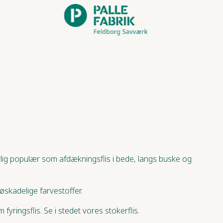
Særlig populær som afdækningsflis i bede, langs buske og
øskadelige farvestoffer.
 fyringsflis. Se i stedet vores
stokerflis
.