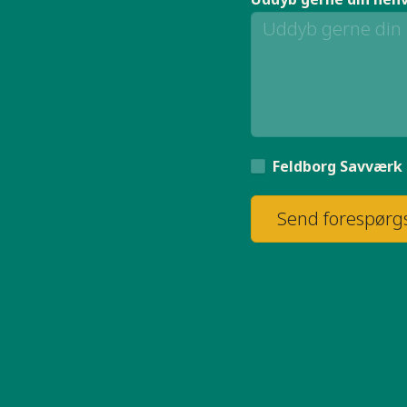
Feldborg Savværk 
Send forespørg