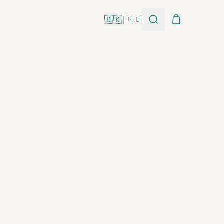
🇩🇰
|
🇬🇧