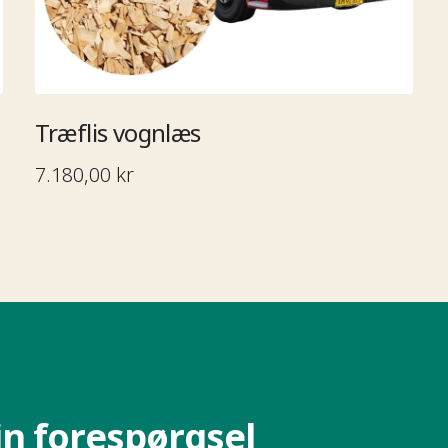
Træflis vognlæs​​​​‌ ‍ ​‍​‍‌‍ ‌ ​‍‌‍‍‌‌‍‌ ‌‍‍‌‌‍ ‍​‍​‍​ ‍‍​‍​‍‌ ​ ‌‍​‌‌‍ ‍‌‍‍‌‌ ‌​‌ ‍‌​‍ ‍‌‍‍‌‌‍ ​‍​‍​‍ ​​‍​‍‌‍‍​‌ ​‍‌‍‌‌‌‍‌‍​‍​‍​ ‍‍​‍​‍‌ ​ ‌ ‌‌‌ ​​‌‍‌‌‌ ​‍​‍ ‌‌‍ ​‌‍ ‌‍‌ ‌‍‍‌‌‍ ‍​‍ ‌‍‍‌‌‍ ‍‌ ‌​‌‍‌‌‌‍ ‍‌ ‌​​‍ ‌‍‌‌‌‍‌​‌‍‍‌‌ ‌​​‍ ‌‍ ‌‌‍ ‌‍‌​‌‍‌‌​ ‌‌ ​​‌ ​‍‌‍‌‌‌ ​ ‌‍‌‌‌‍ ‍‌ ‌​‌‍​‌‌ ‌​‌‍‍‌‌‍ ‌‍ ‍​ ‍ ‌‍‍‌‌‍‌​​ ‌‌ ​ ‌‍‍​‌‍ ‌ ​​‌‍‍‌‌‍‌‍‌ ‍‌‌‌​​‌ ​‍‌‍ ‌‍‌​‌ ‌‌‌‍​ ‌ ‌​​‍ ‌​ ‌‍​ ‌ ​ ‍​​ ​​​ ‍​​ ​‌​ ​​​ ‍‌​ ​‍​ ​​​ ​‌​ ‌​​ ​ ​ ‍ ‌ ‌​‌ ‍‌‌ ​​‌‍‌‌​ ‌‌ ​​‌ ​‍‌‍ ‌‍‌​‌ ‌‌‌‍​ ‌ ‌​​ ‍ ‌ ​​‌‍​‌‌ ‌​‌‍‍​​ ‌‌ ​ ‌ ‌​‌‍ ‌ ​‍‌‍‌‌​‍ ‍‌ ‌​‌‍‍‌‌ ‌​‌‍ ​‌‍‌‌​ ‌‍​‍‌‍​‌‌ ​ ‌‍‌‌‌‌‌‌‌ ​‍‌‍ ​​ ‌‌ ​ ‌ ‌‌‌ ​​‌‍‌‌‌ ​‍​‍ ‌‌‍ ​‌‍ ‌‍‌ ‌‍‍‌‌‍ ‍​‍‌‍‌‍‍‌‌‍‌​​ ‌‌ ​ ‌‍‍​‌‍ ‌ ​​‌‍‍‌‌‍‌‍‌ ‍‌‌‌​​‌ ​‍‌‍ ‌‍‌​‌ ‌‌‌‍​ ‌ ‌​​‍ ‌​ ‌‍​ ‌ ​ ‍​​ ​​​ ‍​​ ​‌​ ​​​ ‍‌​ ​‍​ ​​​ ​‌​ ‌​​ ​ ​‍‌‍‌ ‌​‌ ‍‌‌ ​​‌‍‌‌​ ‌‌ ​​‌ ​‍‌‍ ‌‍‌​‌ ‌‌‌‍​ ‌ ‌​​‍‌‍‌ ​​‌‍​‌‌ ‌​‌‍‍​​ ‌‌ ​ ‌ ‌​‌‍ ‌ ​‍‌‍‌‌​‍ ‍‌ ‌​‌‍‍‌‌ ‌​‌‍ ​‌‍‌‌​‍‌‍‌ ​​‌‍‌‌‌ ​‍‌ ​ ‌ ​​‌‍‌‌‌‍​ ‌ ‌​‌‍‍‌‌ ‌‍‌‍‌‌​ ‌‌ ​​‌ ‌‌‌‍​‍‌‍ ​‌‍‍‌‌ ​ ‌‍‍​‌‍‌‌‌‍‌​​‍​‍‌ ‌
7.180,00 kr
‌‍‌ ‌‍‌‌‌​​‍‌ ‌‌‌‍‍‌‌‍ ​‌‍‌​‌‍‌‌‌ ​‍​‍‌‌​ ‌‌‌​​‍‌‌ ‌‍‍ ‌‍‌‌‌ ‍‌​‍‌‌​ ​ ‌​‌​​‍‌‌​ ​ ‌​‌​​‍‌‌​ ​‍​ ​‍‌‍​‍​ ‍​‌‍‌‍​ ‌‌​ ​‌‌‍‌​​ ‌‌‌‍​‍‌‍‌​​ ‍‌‌‍​‌‌‍​‌​‍‌‌​ ​‍​ ​‍​‍‌‌​ ‌‌‌​‌​​‍ ‍‌ ‌​‌‍‍‌‌ ‌​‌‍ ​‌‍‌‌​ ‌‍​‍‌‍​‌‌ ​ ‌‍‌‌‌‌‌‌‌ ​‍‌‍ ​​ ‌‌ ​ ‌ ‌‌‌ ​​‌‍‌‌‌ ​‍​‍ ‌‌‍ ​‌‍ ‌‍‌ ‌‍‍‌‌‍ ‍​‍‌‍‌‍‍‌‌‍‌​​ ‌‌ ​ ‌‍‍​‌‍ ‌ ​​‌‍‍‌‌‍‌‍‌ ‍‌‌​​ ‌‍ ‌‍ ​‌‍ ​‌‍‌‌‌‍​ ‌ ‌​‌‍‍‌‌‍ ‌‍ ‍​‍ ‌​ ​‍​ ‌‍​ ‍‌​ ​‌​ ‍​​ ‍‌​ ‍‌​ ‌ ​ ​‍​ ​‌​ ‌ ​ ‌‌​‍‌‍‌ ‌​‌ ‍‌‌ ​​‌‍‌‌​ ‌‌‍​ ‌‍ ‌‍ ​‌‍ ​‌‍‌‌‌‍​ ‌ ‌​‌‍‍‌‌‍ ‌‍ ‍​‍‌‍‌ ​​‌‍​‌‌ ‌​‌‍‍​​ ‌‌ ​​‌‍​‌‌‍‌ ‌‍‌‌‌​​‍‌ ‌‌‌‍‍‌‌‍ ​‌‍‌​‌‍‌‌‌ ​‍​‍‌‌​ ‌‌‌​​‍‌‌ ‌‍‍ ‌‍‌‌‌ ‍‌​‍‌‌​ ​ ‌​‌​​‍‌‌​ ​ ‌​‌​​‍‌‌​ ​‍​ ​‍‌‍​‍​ ‍​‌‍‌‍​ ‌‌​ ​‌‌‍‌​​ ‌‌‌‍​‍‌‍‌​​ ‍‌‌‍​‌‌‍​‌​‍‌‌​ ​‍​ ​‍​‍‌‌​ ‌‌‌​‌​​‍ ‍‌ ‌​‌‍‍‌‌ ‌​‌‍ ​‌‍‌‌​‍‌‍‌ ​​‌‍‌‌‌ ​‍‌ ​ ‌ ​​‌‍‌‌‌‍​ ‌ ‌​‌‍‍‌‌ ‌‍‌‍‌‌​ ‌‌ ​​‌ ‌‌‌‍​‍‌‍ ​‌‍‍‌‌ ​ ‌‍‍​‌‍‌‌‌‍‌​​‍​‍‌ ‌