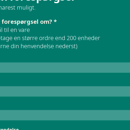
narest muligt.
 forespørgsel om? *
 til en vare
retage en større ordre end 200 enheder
erne din henvendelse nederst)
vendelse