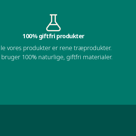
100% giftfri produkter​​​​‌ ‍ ​‍​‍‌‍ ‌ ​‍‌‍‍‌‌‍‌ ‌‍‍‌‌‍ ‍​‍​‍​ ‍‍​‍​‍‌ ​ ‌‍​‌‌‍ ‍‌‍‍‌‌ ‌​‌ ‍‌​‍ ‍‌‍‍‌‌‍ ​‍​‍​‍ ​​‍​‍‌‍‍​‌ ​‍‌‍‌‌‌‍‌‍​‍​‍​ ‍‍​‍​‍‌ ​ ‌ ‌‌‌ ​​‌‍‌‌‌ ​‍​‍ ‌‌‍ ​‌‍ ‌‍‌ ‌‍‍‌‌‍ ‍​‍ ‌‍‍‌‌‍ ‍‌ ‌​‌‍‌‌‌‍ ‍‌ ‌​​‍ ‌‍‌‌‌‍‌​‌‍‍‌‌ ‌​​‍ ‌‍ ‌‌‍ ‌‍‌​‌‍‌‌​ ‌‌ ​​‌ ​‍‌‍‌‌‌ ​ ‌‍‌‌‌‍ ‍‌ ‌​‌‍​‌‌ ‌​‌‍‍‌‌‍ ‌‍ ‍​ ‍ ‌‍‍‌‌‍‌​​ ‌‌ ​ ‌‍‍​‌‍ ‌ ​​‌‍‍‌‌‍‌‍‌ ‍‌‌​​ ‌‍ ‌‍ ​‌‍ ​‌‍‌‌‌‍​ ‌ ‌​‌‍‍‌‌‍ ‌‍ ‍​‍ ‌​ ​‍​ ‌‍​ ‍‌​ ​‌​ ‍​​ ‍‌​ ‍‌​ ‌ ​ ​‍​ ​‌​ ‌ ​ ‌‌​ ‍ ‌ ‌​‌ ‍‌‌ ​​‌‍‌‌​ ‌‌‍​ ‌‍ ‌‍ ​‌‍ ​‌‍‌‌‌‍​ ‌ ‌​‌‍‍‌‌‍ ‌‍ ‍​ ‍ ‌ ​​‌‍​‌‌ ‌​‌‍‍​​ ‌‌ ​​‌‍​‌‌‍‌ ‌‍‌‌‌​​‍‌ ‌‌‌‍‍‌‌‍ ​‌‍‌​‌‍‌‌‌ ​‍​‍‌‌​ ‌‌‌​​‍‌‌ ‌‍‍ ‌‍‌‌‌ ‍‌​‍‌‌​ ​ ‌​‌​​‍‌‌​ ​ ‌​‌​​‍‌‌​ ​‍​ ​‍​ ‌‍​ ‌​​ ‍‌‌‍‌‍​ ‌​​ ​‌​ ‌‌​ ‌​‌‍‌‍​ ‌‍‌‍‌‍‌‍​ ​‍‌‌​ ​‍​ ​‍​‍‌‌​ ‌‌‌​‌​​‍ ‍‌‍​‍‌‍ ‌ ‍​‌‍‌‌‌ ​ ​‍‌‌​ ‌‌‌​​‍‌‌ ‌‍‍ ‌‍‌‌‌ ‍‌​‍‌‌​ ​ ‌​‌​​‍‌‌​ ​ ‌​‌​​‍‌‌​ ​‍​ ​‍‌‍​‌​ ​‌‌‍‌‌​ ​ ‌‍‌​​ ‍‌​ ‌‍​ ​‍‌‍‌‍‌‍​ ​ ‍​​ ‍‌​‍‌‌​ ​‍​ ​‍​‍‌‌​ ‌‌‌​‌​​‍ ‍‌ ‌​‌‍‍‌‌ ‌​‌‍ ​‌‍‌‌​ ‌‍​‍‌‍​‌‌ ​ ‌‍‌‌‌‌‌‌‌ ​‍‌‍ ​​ ‌‌ ​ ‌ ‌‌‌ ​​‌‍‌‌‌ ​‍​‍ ‌‌‍ ​‌‍ ‌‍‌ ‌‍‍‌‌‍ ‍​‍‌‍‌‍‍‌‌‍‌​​ ‌‌ ​ ‌‍‍​‌‍ ‌ ​​‌‍‍‌‌‍‌‍‌ ‍‌‌​​ ‌‍ ‌‍ ​‌‍ ​‌‍‌‌‌‍​ ‌ ‌​‌‍‍‌‌‍ ‌‍ ‍​‍ ‌​ ​‍​ ‌‍​ ‍‌​ ​‌​ ‍​​ ‍‌​ ‍‌​ ‌ ​ ​‍​ ​‌​ ‌ ​ ‌‌​‍‌‍‌ ‌​‌ ‍‌‌ ​​‌‍‌‌​ ‌‌‍​ ‌‍ ‌‍ ​‌‍ ​‌‍‌‌‌‍​ ‌ ‌​‌‍‍‌‌‍ ‌‍ ‍​‍‌‍‌ ​​‌‍​‌‌ ‌​‌‍‍​​ ‌‌ ​​‌‍​‌‌‍‌ ‌‍‌‌‌​​‍‌ ‌‌‌‍‍‌‌‍ ​‌‍‌​‌‍‌‌‌ ​‍​‍‌‌​ ‌‌‌​​‍‌‌ ‌‍‍ ‌‍‌‌‌ ‍‌​‍‌‌​ ​ ‌​‌​​‍‌‌​ ​ ‌​‌​​‍‌‌​ ​‍​ ​‍​ ‌‍​ ‌​​ ‍‌‌‍‌‍​ ‌​​ ​‌​ ‌‌​ ‌​‌‍‌‍​ ‌‍‌‍‌‍‌‍​ ​‍‌‌​ ​‍​ ​‍​‍‌‌​ ‌‌‌​‌​​‍ ‍‌‍​‍‌‍ ‌ ‍​‌‍‌‌‌ ​ ​‍‌‌​ ‌‌‌​​‍‌‌ ‌‍‍ ‌‍‌‌‌ ‍‌​‍‌‌​ ​ ‌​‌​​‍‌‌​ ​ ‌​‌​​‍‌‌​ ​‍​ ​‍‌‍​‌​ ​‌‌‍‌‌​ ​ ‌‍‌​​ ‍‌​ ‌‍​ ​‍‌‍‌‍‌‍​ ​ ‍​​ ‍‌​‍‌‌​ ​‍​ ​‍​‍‌‌​ ‌‌‌​‌​​‍ ‍‌ ‌​‌‍‍‌‌ ‌​‌‍ ​‌‍‌‌​‍‌‍‌ ​​‌‍‌‌‌ ​‍‌ ​ ‌ ​​‌‍‌‌‌‍​ ‌ ‌​‌‍‍‌‌ ‌‍‌‍‌‌​ ‌‌ ​​‌ ‌‌‌‍​‍‌‍ ​‌‍‍‌‌ ​ ‌‍‍​‌‍‌‌‌‍‌​​‍​‍‌ ‌
lle vores produkter er rene træprodukter.
‍​‍​‍​ ‍‍​‍​‍‌ ​ ‌‍​‌‌‍ ‍‌‍‍‌‌ ‌​‌ ‍‌​‍ ‍‌‍‍‌‌‍ ​‍​‍​‍ ​​‍​‍‌‍‍​‌ ​‍‌‍‌‌‌‍‌‍​‍​‍​ ‍‍​‍​‍‌ ​ ‌ ‌‌‌ ​​‌‍‌‌‌ ​‍​‍ ‌‌‍ ​‌‍ ‌‍‌ ‌‍‍‌‌‍ ‍​‍ ‌‍‍‌‌‍ ‍‌ ‌​‌‍‌‌‌‍ ‍‌ ‌​​‍ ‌‍‌‌‌‍‌​‌‍‍‌‌ ‌​​‍ ‌‍ ‌‌‍ ‌‍‌​‌‍‌‌​ ‌‌ ​​‌ ​‍‌‍‌‌‌ ​ ‌‍‌‌‌‍ ‍‌ ‌​‌‍​‌‌ ‌​‌‍‍‌‌‍ ‌‍ ‍​ ‍ ‌‍‍‌‌‍‌​​ ‌‌ ​ ‌‍‍​‌‍ ‌ ​​‌‍‍‌‌‍‌‍‌ ‍‌‌​​ ‌‍ ‌‍ ​‌‍ ​‌‍‌‌‌‍​ ‌ ‌​‌‍‍‌‌‍ ‌‍ ‍​‍ ‌​ ​‍​ ‌‍​ ‍‌​ ​‌​ ‍​​ ‍‌​ ‍‌​ ‌ ​ ​‍​ ​‌​ ‌ ​ ‌‌​ ‍ ‌ ‌​‌ ‍‌‌ ​​‌‍‌‌​ ‌‌‍​ ‌‍ ‌‍ ​‌‍ ​‌‍‌‌‌‍​ ‌ ‌​‌‍‍‌‌‍ ‌‍ ‍​ ‍ ‌ ​​‌‍​‌‌ ‌​‌‍‍​​ ‌‌ ​​‌‍​‌‌‍‌ ‌‍‌‌‌​​‍‌ ‌‌‌‍‍‌‌‍ ​‌‍‌​‌‍‌‌‌ ​‍​‍‌‌​ ‌‌‌​​‍‌‌ ‌‍‍ ‌‍‌‌‌ ‍‌​‍‌‌​ ​ ‌​‌​​‍‌‌​ ​ ‌​‌​​‍‌‌​ ​‍​ ​‍​ ‌‍​ ‌​​ ‍‌‌‍‌‍​ ‌​​ ​‌​ ‌‌​ ‌​‌‍‌‍​ ‌‍‌‍‌‍‌‍​ ​‍‌‌​ ​‍​ ​‍​‍‌‌​ ‌‌‌​‌​​‍ ‍‌‍​‍‌‍ ‌ ‍​‌‍‌‌‌ ​ ​‍‌‌​ ‌‌‌​​‍‌‌ ‌‍‍ ‌‍‌‌‌ ‍‌​‍‌‌​ ​ ‌​‌​​‍‌‌​ ​ ‌​‌​​‍‌‌​ ​‍​ ​‍‌‍​‌​ ​‌‌‍‌‌​ ​ ‌‍‌​​ ‍‌​ ‌‍​ ​‍‌‍‌‍‌‍​ ​ ‍​​ ‍‌​‍‌‌​ ​‍​ ​‍​‍‌‌​ ‌‌‌​‌​​‍ ‍‌‍​ ‌‍ ‌‍ ‍‌ ‌​‌‍‌‌‌‍ ‍‌ ‌​​ ‌‍​‍‌‍​‌‌ ​ ‌‍‌‌‌‌‌‌‌ ​‍‌‍ ​​ ‌‌ ​ ‌ ‌‌‌ ​​‌‍‌‌‌ ​‍​‍ ‌‌‍ ​‌‍ ‌‍‌ ‌‍‍‌‌‍ ‍​‍‌‍‌‍‍‌‌‍‌​​ ‌‌ ​ ‌‍‍​‌‍ ‌ ​​‌‍‍‌‌‍‌‍‌ ‍‌‌​​ ‌‍ ‌‍ ​‌‍ ​‌‍‌‌‌‍​ ‌ ‌​‌‍‍‌‌‍ ‌‍ ‍​‍ ‌​ ​‍​ ‌‍​ ‍‌​ ​‌​ ‍​​ ‍‌​ ‍‌​ ‌ ​ ​‍​ ​‌​ ‌ ​ ‌‌​‍‌‍‌ ‌​‌ ‍‌‌ ​​‌‍‌‌​ ‌‌‍​ ‌‍ ‌‍ ​‌‍ ​‌‍‌‌‌‍​ ‌ ‌​‌‍‍‌‌‍ ‌‍ ‍​‍‌‍‌ ​​‌‍​‌‌ ‌​‌‍‍​​ ‌‌ ​​‌‍​‌‌‍‌ ‌‍‌‌‌​​‍‌ ‌‌‌‍‍‌‌‍ ​‌‍‌​‌‍‌‌‌ ​‍​‍‌‌​ ‌‌‌​​‍‌‌ ‌‍‍ ‌‍‌‌‌ ‍‌​‍‌‌​ ​ ‌​‌​​‍‌‌​ ​ ‌​‌​​‍‌‌​ ​‍​ ​‍​ ‌‍​ ‌​​ ‍‌‌‍‌‍​ ‌​​ ​‌​ ‌‌​ ‌​‌‍‌‍​ ‌‍‌‍‌‍‌‍​ ​‍‌‌​ ​‍​ ​‍​‍‌‌​ ‌‌‌​‌​​‍ ‍‌‍​‍‌‍ ‌ ‍​‌‍‌‌‌ ​ ​‍‌‌​ ‌‌‌​​‍‌‌ ‌‍‍ ‌‍‌‌‌ ‍‌​‍‌‌​ ​ ‌​‌​​‍‌‌​ ​ ‌​‌​​‍‌‌​ ​‍​ ​‍‌‍​‌​ ​‌‌‍‌‌​ ​ ‌‍‌​​ ‍‌​ ‌‍​ ​‍‌‍‌‍‌‍​ ​ ‍​​ ‍‌​‍‌‌​ ​‍​ ​‍​‍‌‌​ ‌‌‌​‌​​‍ ‍‌‍​ ‌‍ ‌‍ ‍‌ ‌​‌‍‌‌‌‍ ‍‌ ‌​​‍‌‍‌ ​​‌‍‌‌‌ ​‍‌ ​ ‌ ​​‌‍‌‌‌‍​ ‌ ‌​‌‍‍‌‌ ‌‍‌‍‌‌​ ‌‌ ​​‌ ‌‌‌‍​‍‌‍ ​‌‍‍‌‌ ​ ‌‍‍​‌‍‌‌‌‍‌​​‍​‍‌ ‌