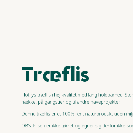
Træflis​​​​‌ ‍ ​‍​‍‌‍ ‌ ​‍‌‍‍‌‌‍‌ ‌‍‍‌‌‍ ‍​‍​‍​ ‍‍​‍​‍‌ ​ ‌‍​‌‌‍ ‍‌‍‍‌‌ ‌​‌ ‍‌​‍ ‍‌‍‍‌‌‍ ​‍​‍​‍ ​​‍​‍‌‍‍​‌ ​‍‌‍‌‌‌‍‌‍​‍​‍​ ‍‍​‍​‍‌ ​ ‌ ‌‌‌ ​​‌‍‌‌‌ ​‍​‍ ‌‌‍ ​‌‍ ‌‍‌ ‌‍‍‌‌‍ ‍​‍ ‌‍‍‌‌‍ ‍‌ ‌​‌‍‌‌‌‍ ‍‌ ‌​​‍ ‌‍‌‌‌‍‌​‌‍‍‌‌ ‌​​‍ ‌‍ ‌‌‍ ‌‍‌​‌‍‌‌​ ‌‌ ​​‌ ​‍‌‍‌‌‌ ​ ‌‍‌‌‌‍ ‍‌ ‌​‌‍​‌‌ ‌​‌‍‍‌‌‍ ‌‍ ‍​ ‍ ‌‍‍‌‌‍‌​​ ‌‌ ​ ‌‍‍​‌‍ ‌ ​​‌‍‍‌‌‍‌‍‌ ‍‌‌​​ ‌‍ ‌‍ ​‌‍ ​‌‍‌‌‌‍​ ‌ ‌​‌‍‍‌‌‍ ‌‍ ‍​‍ ‌​ ​‍​ ‌‍​ ‍‌​ ​‌​ ‍​​ ‍‌​ ‍‌​ ‌ ​ ​‍​ ​‌​ ‌ ​ ‌‌​ ‍ ‌ ‌​‌ ‍‌‌ ​​‌‍‌‌​ ‌‌‍​ ‌‍ ‌‍ ​‌‍ ​‌‍‌‌‌‍​ ‌ ‌​‌‍‍‌‌‍ ‌‍ ‍​ ‍ ‌ ​​‌‍​‌‌ ‌​‌‍‍​​ ‌‌ ​ ‌ ‌​‌‍ ‌ ​‍‌‍‌‌​‍ ‍‌ ‌​‌‍‍‌‌ ‌​‌‍ ​‌‍‌‌​ ‌‍​‍‌‍​‌‌ ​ ‌‍‌‌‌‌‌‌‌ ​‍‌‍ ​​ ‌‌ ​ ‌ ‌‌‌ ​​‌‍‌‌‌ ​‍​‍ ‌‌‍ ​‌‍ ‌‍‌ ‌‍‍‌‌‍ ‍​‍‌‍‌‍‍‌‌‍‌​​ ‌‌ ​ ‌‍‍​‌‍ ‌ ​​‌‍‍‌‌‍‌‍‌ ‍‌‌​​ ‌‍ ‌‍ ​‌‍ ​‌‍‌‌‌‍​ ‌ ‌​‌‍‍‌‌‍ ‌‍ ‍​‍ ‌​ ​‍​ ‌‍​ ‍‌​ ​‌​ ‍​​ ‍‌​ ‍‌​ ‌ ​ ​‍​ ​‌​ ‌ ​ ‌‌​‍‌‍‌ ‌​‌ ‍‌‌ ​​‌‍‌‌​ ‌‌‍​ ‌‍ ‌‍ ​‌‍ ​‌‍‌‌‌‍​ ‌ ‌​‌‍‍‌‌‍ ‌‍ ‍​‍‌‍‌ ​​‌‍​‌‌ ‌​‌‍‍​​ ‌‌ ​ ‌ ‌​‌‍ ‌ ​‍‌‍‌‌​‍ ‍‌ ‌​‌‍‍‌‌ ‌​‌‍ ​‌‍‌‌​‍‌‍‌ ​​‌‍‌‌‌ ​‍‌ ​ ‌ ​​‌‍‌‌‌‍​ ‌ ‌​‌‍‍‌‌ ‌‍‌‍‌‌​ ‌‌ ​​‌ ‌‌‌‍​‍‌‍ ​‌‍‍‌‌ ​ ‌‍‍​‌‍‌‌‌‍‌​​‍​‍‌ ‌
Flot lys træflis i høj kvalitet med lang holdbarhed. 
hække, på gangstier og til andre haveprojekter.
Denne træflis er et 100% rent naturprodukt uden milj
OBS: Flisen er ikke tørret og egner sig derfor ikke som