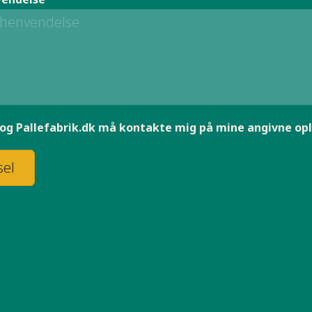
og Pallefabrik.dk må kontakte mig på mine angivne oply
sel