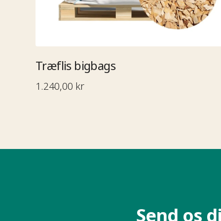
Træflis bigbags​​​​‌ ‍ ​‍​‍‌‍ ‌ ​‍‌‍‍‌‌‍‌ ‌‍‍‌‌‍ ‍​‍​‍​ ‍‍​‍​‍‌ ​ ‌‍​‌‌‍ ‍‌‍‍‌‌ ‌​‌ ‍‌​‍ ‍‌‍‍‌‌‍ ​‍​‍​‍ ​​‍​‍‌‍‍​‌ ​‍‌‍‌‌‌‍‌‍​‍​‍​ ‍‍​‍​‍‌ ​ ‌ ‌‌‌ ​​‌‍‌‌‌ ​‍​‍ ‌‌‍ ​‌‍ ‌‍‌ ‌‍‍‌‌‍ ‍​‍ ‌‍‍‌‌‍ ‍‌ ‌​‌‍‌‌‌‍ ‍‌ ‌​​‍ ‌‍‌‌‌‍‌​‌‍‍‌‌ ‌​​‍ ‌‍ ‌‌‍ ‌‍‌​‌‍‌‌​ ‌‌ ​​‌ ​‍‌‍‌‌‌ ​ ‌‍‌‌‌‍ ‍‌ ‌​‌‍​‌‌ ‌​‌‍‍‌‌‍ ‌‍ ‍​ ‍ ‌‍‍‌‌‍‌​​ ‌‌ ​ ‌‍‍​‌‍ ‌ ​​‌‍‍‌‌‍‌‍‌ ‍‌‌‌​​‌ ​‍‌‍ ‌‍‌​‌ ‌‌‌‍​ ‌ ‌​​‍ ‌​ ‌‍​ ‌ ​ ‌‍​ ​​​ ​​​ ‌ ​ ‌‌​ ‌ ​ ‍​​ ‍​​ ‌​​ ‍‌​ ‌‌​ ‍ ‌ ‌​‌ ‍‌‌ ​​‌‍‌‌​ ‌‌ ​​‌ ​‍‌‍ ‌‍‌​‌ ‌‌‌‍​ ‌ ‌​​ ‍ ‌ ​​‌‍​‌‌ ‌​‌‍‍​​ ‌‌ ​ ‌ ‌​‌‍ ‌ ​‍‌‍‌‌​‍ ‍‌ ‌​‌‍‍‌‌ ‌​‌‍ ​‌‍‌‌​ ‌‍​‍‌‍​‌‌ ​ ‌‍‌‌‌‌‌‌‌ ​‍‌‍ ​​ ‌‌ ​ ‌ ‌‌‌ ​​‌‍‌‌‌ ​‍​‍ ‌‌‍ ​‌‍ ‌‍‌ ‌‍‍‌‌‍ ‍​‍‌‍‌‍‍‌‌‍‌​​ ‌‌ ​ ‌‍‍​‌‍ ‌ ​​‌‍‍‌‌‍‌‍‌ ‍‌‌‌​​‌ ​‍‌‍ ‌‍‌​‌ ‌‌‌‍​ ‌ ‌​​‍ ‌​ ‌‍​ ‌ ​ ‌‍​ ​​​ ​​​ ‌ ​ ‌‌​ ‌ ​ ‍​​ ‍​​ ‌​​ ‍‌​ ‌‌​‍‌‍‌ ‌​‌ ‍‌‌ ​​‌‍‌‌​ ‌‌ ​​‌ ​‍‌‍ ‌‍‌​‌ ‌‌‌‍​ ‌ ‌​​‍‌‍‌ ​​‌‍​‌‌ ‌​‌‍‍​​ ‌‌ ​ ‌ ‌​‌‍ ‌ ​‍‌‍‌‌​‍ ‍‌ ‌​‌‍‍‌‌ ‌​‌‍ ​‌‍‌‌​‍‌‍‌ ​​‌‍‌‌‌ ​‍‌ ​ ‌ ​​‌‍‌‌‌‍​ ‌ ‌​‌‍‍‌‌ ‌‍‌‍‌‌​ ‌‌ ​​‌ ‌‌‌‍​‍‌‍ ​‌‍‍‌‌ ​ ‌‍‍​‌‍‌‌‌‍‌​​‍​‍‌ ‌
1.240,00 kr
Send os din forespørgsel​​​​‌ ‍ ​‍​‍‌‍ ‌ ​‍‌‍‍‌‌‍‌ ‌‍‍‌‌‍ ‍​‍​‍​ ‍‍​‍​‍‌ ​ ‌‍​‌‌‍ ‍‌‍‍‌‌ ‌​‌ ‍‌​‍ ‍‌‍‍‌‌‍ ​‍​‍​‍ ​​‍​‍‌‍‍​‌ ​‍‌‍‌‌‌‍‌‍​‍​‍​ ‍‍​‍​‍‌ ​ ‌ ‌‌‌ ​​‌‍‌‌‌ ​‍​‍ ‌‌‍ ​‌‍ ‌‍‌ ‌‍‍‌‌‍ ‍​‍ ‌‍‍‌‌‍ ‍‌ ‌​‌‍‌‌‌‍ ‍‌ ‌​​‍ ‌‍‌‌‌‍‌​‌‍‍‌‌ ‌​​‍ ‌‍ ‌‌‍ ‌‍‌​‌‍‌‌​ ‌‌ ​​‌ ​‍‌‍‌‌‌ ​ ‌‍‌‌‌‍ ‍‌ ‌​‌‍​‌‌ ‌​‌‍‍‌‌‍ ‌‍ ‍​ ‍ ‌‍‍‌‌‍‌​​ ‌‌ ​ ‌‍‍​‌‍ ‌ ​​‌‍‍‌‌‍‌‍‌ ‍‌‌​​ ‌‍ ‌‍ ​‌‍ ​‌‍‌‌‌‍​ ‌ ‌​‌‍‍‌‌‍ ‌‍ ‍​‍ ‌​ ​‍​ ‌‍​ ‍‌​ ​‌​ ‍​​ ‍‌​ ‍‌​ ‌ ​ ​‍​ ​‌​ ‌ ​ ‌‌​ ‍ ‌ ‌​‌ ‍‌‌ ​​‌‍‌‌​ ‌‌‍​ ‌‍ ‌‍ ​‌‍ ​‌‍‌‌‌‍​ ‌ ‌​‌‍‍‌‌‍ ‌‍ ‍​ ‍ ‌ ​​‌‍​‌‌ ‌​‌‍‍​​ ‌‌ ​​‌‍​‌