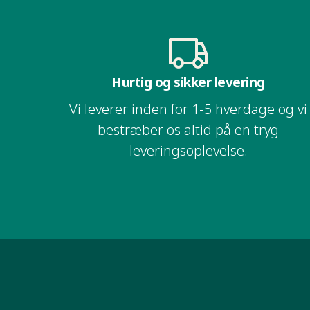
Hurtig og sikker levering​​​​‌ ‍ ​‍​‍‌‍ ‌ ​‍‌‍‍‌‌‍‌ ‌‍‍‌‌‍ ‍​‍​‍​ ‍‍​‍​‍‌ ​ ‌‍​‌‌‍ ‍‌‍‍‌‌ ‌​‌ ‍‌​‍ ‍‌‍‍‌‌‍ ​‍​‍​‍ ​​‍​‍‌‍‍​‌ ​‍‌‍‌‌‌‍‌‍​‍​‍​ ‍‍​‍​‍‌ ​ ‌ ‌‌‌ ​​‌‍‌‌‌ ​‍​‍ ‌‌‍ ​‌‍ ‌‍‌ ‌‍‍‌‌‍ ‍​‍ ‌‍‍‌‌‍ ‍‌ ‌​‌‍‌‌‌‍ ‍‌ ‌​​‍ ‌‍‌‌‌‍‌​‌‍‍‌‌ ‌​​‍ ‌‍ ‌‌‍ ‌‍‌​‌‍‌‌​ ‌‌ ​​‌ ​‍‌‍‌‌‌ ​ ‌‍‌‌‌‍ ‍‌ ‌​‌‍​‌‌ ‌​‌‍‍‌‌‍ ‌‍ ‍​ ‍ ‌‍‍‌‌‍‌​​ ‌‌ ​ ‌‍‍​‌‍ ‌ ​​‌‍‍‌‌‍‌‍‌ ‍‌‌​​ ‌‍ ‌‍ ​‌‍ ​‌‍‌‌‌‍​ ‌ ‌​‌‍‍‌‌‍ ‌‍ ‍​‍ ‌​ ​‍​ ‌‍​ ‍‌​ ​‌​ ‍​​ ‍‌​ ‍‌​ ‌ ​ ​‍​ ​‌​ ‌ ​ ‌‌​ ‍ ‌ ‌​‌ ‍‌‌ ​​‌‍‌‌​ ‌‌‍​ ‌‍ ‌‍ ​‌‍ ​‌‍‌‌‌‍​ ‌ ‌​‌‍‍‌‌‍ ‌‍ ‍​ ‍ ‌ ​​‌‍​‌‌ ‌​‌‍‍​​ ‌‌ ​​‌‍​‌‌‍‌ ‌‍‌‌‌​​‍‌ ‌‌‌‍‍‌‌‍ ​‌‍‌​‌‍‌‌‌ ​‍​‍‌‌​ ‌‌‌​​‍‌‌ ‌‍‍ ‌‍‌‌‌ ‍‌​‍‌‌​ ​ ‌​‌​​‍‌‌​ ​ ‌​‌​​‍‌‌​ ​‍​ ​‍​ ‌‍​ ‌​​ ‍‌‌‍‌‍​ ‌​​ ​‌​ ‌‌​ ‌​‌‍‌‍​ ‌‍‌‍‌‍‌‍​ ​‍‌‌​ ​‍​ ​‍​‍‌‌​ ‌‌‌​‌​​‍ ‍‌‍​‍‌‍ ‌ ‍​‌‍‌‌‌ ​ ​‍‌‌​ ‌‌‌​​‍‌‌ ‌‍‍ ‌‍‌‌‌ ‍‌​‍‌‌​ ​ ‌​‌​​‍‌‌​ ​ ‌​‌​​‍‌‌​ ​‍​ ​‍​ ‌‌​ ‌‍‌‍‌‍​ ​‌​ ​​‌‍‌‍‌‍​‌‌‍​‌​ ‌​​ ‌​​ ‍​‌‍‌​​‍‌‌​ ​‍​ ​‍​‍‌‌​ ‌‌‌​‌​​‍ ‍‌ ‌​‌‍‍‌‌ ‌​‌‍ ​‌‍‌‌​ ‌‍​‍‌‍​‌‌ ​ ‌‍‌‌‌‌‌‌‌ ​‍‌‍ ​​ ‌‌ ​ ‌ ‌‌‌ ​​‌‍‌‌‌ ​‍​‍ ‌‌‍ ​‌‍ ‌‍‌ ‌‍‍‌‌‍ ‍​‍‌‍‌‍‍‌‌‍‌​​ ‌‌ ​ ‌‍‍​‌‍ ‌ ​​‌‍‍‌‌‍‌‍‌ ‍‌‌​​ ‌‍ ‌‍ ​‌‍ ​‌‍‌‌‌‍​ ‌ ‌​‌‍‍‌‌‍ ‌‍ ‍​‍ ‌​ ​‍​ ‌‍​ ‍‌​ ​‌​ ‍​​ ‍‌​ ‍‌​ ‌ ​ ​‍​ ​‌​ ‌ ​ ‌‌​‍‌‍‌ ‌​‌ ‍‌‌ ​​‌‍‌‌​ ‌‌‍​ ‌‍ ‌‍ ​‌‍ ​‌‍‌‌‌‍​ ‌ ‌​‌‍‍‌‌‍ ‌‍ ‍​‍‌‍‌ ​​‌‍​‌‌ ‌​‌‍‍​​ ‌‌ ​​‌‍​‌‌‍‌ ‌‍‌‌‌​​‍‌ ‌‌‌‍‍‌‌‍ ​‌‍‌​‌‍‌‌‌ ​‍​‍‌‌​ ‌‌‌​​‍‌‌ ‌‍‍ ‌‍‌‌‌ ‍‌​‍‌‌​ ​ ‌​‌​​‍‌‌​ ​ ‌​‌​​‍‌‌​ ​‍​ ​‍​ ‌‍​ ‌​​ ‍‌‌‍‌‍​ ‌​​ ​‌​ ‌‌​ ‌​‌‍‌‍​ ‌‍‌‍‌‍‌‍​ ​‍‌‌​ ​‍​ ​‍​‍‌‌​ ‌‌‌​‌​​‍ ‍‌‍​‍‌‍ ‌ ‍​‌‍‌‌‌ ​ ​‍‌‌​ ‌‌‌​​‍‌‌ ‌‍‍ ‌‍‌‌‌ ‍‌​‍‌‌​ ​ ‌​‌​​‍‌‌​ ​ ‌​‌​​‍‌‌​ ​‍​ ​‍​ ‌‌​ ‌‍‌‍‌‍​ ​‌​ ​​‌‍‌‍‌‍​‌‌‍​‌​ ‌​​ ‌​​ ‍​‌‍‌​​‍‌‌​ ​‍​ ​‍​‍‌‌​ ‌‌‌​‌​​‍ ‍‌ ‌​‌‍‍‌‌ ‌​‌‍ ​‌‍‌‌​‍‌‍‌ ​​‌‍‌‌‌ ​‍‌ ​ ‌ ​​‌‍‌‌‌‍​ ‌ ‌​‌‍‍‌‌ ‌‍‌‍‌‌​ ‌‌ ​​‌ ‌‌‌‍​‍‌‍ ​‌‍‍‌‌ ​ ‌‍‍​‌‍‌‌‌‍‌​​‍​‍‌ ‌
Vi leverer inden for 1-5 hverdage og vi
bestræber os altid på en tryg
leveringsoplevelse.​​​​‌ ‍ ​‍​‍‌‍ ‌ ​‍‌‍‍‌‌‍‌ ‌‍‍‌‌‍ ‍​‍​‍​ ‍‍​‍​‍‌ ​ ‌‍​‌‌‍ ‍‌‍‍‌‌ ‌​‌ ‍‌​‍ ‍‌‍‍‌‌‍ ​‍​‍​‍ ​​‍​‍‌‍‍​‌ ​‍‌‍‌‌‌‍‌‍​‍​‍​ ‍‍​‍​‍‌ ​ ‌ ‌‌‌ ​​‌‍‌‌‌ ​‍​‍ ‌‌‍ ​‌‍ ‌‍‌ ‌‍‍‌‌‍ ‍​‍ ‌‍‍‌‌‍ ‍‌ ‌​‌‍‌‌‌‍ ‍‌ ‌​​‍ ‌‍‌‌‌‍‌​‌‍‍‌‌ ‌​​‍ ‌‍ ‌‌‍ ‌‍‌​‌‍‌‌​ ‌‌ ​​‌ ​‍‌‍‌‌‌ ​ ‌‍‌‌‌‍ ‍‌ ‌​‌‍​‌‌ ‌​‌‍‍‌‌‍ ‌‍ ‍​ ‍ ‌‍‍‌‌‍‌​​ ‌‌ ​ ‌‍‍​‌‍ ‌ ​​‌‍‍‌‌‍‌‍‌ ‍‌‌​​ ‌‍ ‌‍ ​‌‍ ​‌‍‌‌‌‍​ ‌ ‌​‌‍‍‌‌‍ ‌‍ ‍​‍ ‌​ ​‍​ ‌‍​ ‍‌​ ​‌​ ‍​​ ‍‌​ ‍‌​ ‌ ​ ​‍​ ​‌​ ‌ ​ ‌‌​ ‍ ‌ ‌​‌ ‍‌‌ ​​‌‍‌‌​ ‌‌‍​ ‌‍ ‌‍ ​‌‍ ​‌‍‌‌‌‍​ ‌ ‌​‌‍‍‌‌‍ ‌‍ ‍​ ‍ ‌ ​​‌‍​‌‌ ‌​‌‍‍​​ ‌‌ ​​‌‍​‌‌‍‌ ‌‍‌‌‌​​‍‌ ‌‌‌‍‍‌‌‍ ​‌‍‌​‌‍‌‌‌ ​‍​‍‌‌​ ‌‌‌​​‍‌‌ ‌‍‍ ‌‍‌‌‌ ‍‌​‍‌‌​ ​ ‌​‌​​‍‌‌​ ​ ‌​‌​​‍‌‌​ ​‍​ ​‍​ ‌‍​ ‌​​ ‍‌‌‍‌‍​ ‌​​ ​‌​ ‌‌​ ‌​‌‍‌‍​ ‌‍‌‍‌‍‌‍​ ​‍‌‌​ ​‍​ ​‍​‍‌‌​ ‌‌‌​‌​​‍ ‍‌‍​‍‌‍ ‌ ‍​‌‍‌‌‌ ​ ​‍‌‌​ ‌‌‌​​‍‌‌ ‌‍‍ ‌‍‌‌‌ ‍‌​‍‌‌​ ​ ‌​‌​​‍‌‌​ ​ ‌​‌​​‍‌‌​ ​‍​ ​‍​ ‌‌​ ‌‍‌‍‌‍​ ​‌​ ​​‌‍‌‍‌‍​‌‌‍​‌​ ‌​​ ‌​​ ‍​‌‍‌​​‍‌‌​ ​‍​ ​‍​‍‌‌​ ‌‌‌​‌​​‍ ‍‌‍​ ‌‍ ‌‍ ‍‌ ‌​‌‍‌‌‌‍ ‍‌ ‌​​ ‌‍​‍‌‍​‌‌ ​ ‌‍‌‌‌‌‌‌‌ ​‍‌‍ ​​ ‌‌ ​ ‌ ‌‌‌ ​​‌‍‌‌‌ ​‍​‍ ‌‌‍ ​‌‍ ‌‍‌ ‌‍‍‌‌‍ ‍​‍‌‍‌‍‍‌‌‍‌​​ ‌‌ ​ ‌‍‍​‌‍ ‌ ​​‌‍‍‌‌‍‌‍‌ ‍‌‌​​ ‌‍ ‌‍ ​‌‍ ​‌‍‌‌‌‍​ ‌ ‌​‌‍‍‌‌‍ ‌‍ ‍​‍ ‌​ ​‍​ ‌‍​ ‍‌​ ​‌​ ‍​​ ‍‌​ ‍‌​ ‌ ​ ​‍​ ​‌​ ‌ ​ ‌‌​‍‌‍‌ ‌​‌ ‍‌‌ ​​‌‍‌‌​ ‌‌‍​ ‌‍ ‌‍ ​‌‍ ​‌‍‌‌‌‍​ ‌ ‌​‌‍‍‌‌‍ ‌‍ ‍​‍‌‍‌ ​​‌‍​‌‌ ‌​‌‍‍​​ ‌‌ ​​‌‍​‌‌‍‌ ‌‍‌‌‌​​‍‌ ‌‌‌‍‍‌‌‍ ​‌‍‌​‌‍‌‌‌ ​‍​‍‌‌​ ‌‌‌​​‍‌‌ ‌‍‍ ‌‍‌‌‌ ‍‌​‍‌‌​ ​ ‌​‌​​‍‌‌​ ​ ‌​‌​​‍‌‌​ ​‍​ ​‍​ ‌‍​ ‌​​ ‍‌‌‍‌‍​ ‌​​ ​‌​ ‌‌​ ‌​‌‍‌‍​ ‌‍‌‍‌‍‌‍​ ​‍‌‌​ ​‍​ ​‍​‍‌‌​ ‌‌‌​‌​​‍ ‍‌‍​‍‌‍ ‌ ‍​‌‍‌‌‌ ​ ​‍‌‌​ ‌‌‌​​‍‌‌ ‌‍‍ ‌‍‌‌‌ ‍‌​‍‌‌​ ​ ‌​‌​​‍‌‌​ ​ ‌​‌​​‍‌‌​ ​‍​ ​‍​ ‌‌​ ‌‍‌‍‌‍​ ​‌​ ​​‌‍‌‍‌‍​‌‌‍​‌​ ‌​​ ‌​​ ‍​‌‍‌​​‍‌‌​ ​‍​ ​‍​‍‌‌​ ‌‌‌​‌​​‍ ‍‌‍​ ‌‍ ‌‍ ‍‌ ‌​‌‍‌‌‌‍ ‍‌ ‌​​‍‌‍‌ ​​‌‍‌‌‌ ​‍‌ ​ ‌ ​​‌‍‌‌‌‍​ ‌ ‌​‌‍‍‌‌ ‌‍‌‍‌‌​ ‌‌ ​​‌ ‌‌‌‍​‍‌‍ ​‌‍‍‌‌ ​ ‌‍‍​‌‍‌‌‌‍‌​​‍​‍‌ ‌