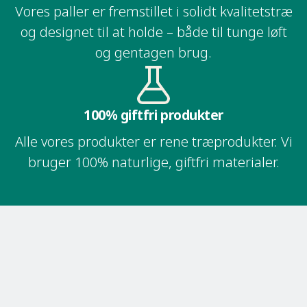
Vores paller er fremstillet i solidt kvalitetstræ
og designet til at holde – både til tunge løft
og gentagen brug.​​​​‌ ‍ ​‍​‍‌‍ ‌ ​‍‌‍‍‌‌‍‌ ‌‍‍‌‌‍ ‍​‍​‍​ ‍‍​‍​‍‌ ​ ‌‍​‌‌‍ ‍‌‍‍‌‌ ‌​‌ ‍‌​‍ ‍‌‍‍‌‌‍ ​‍​‍​‍ ​​‍​‍‌‍‍​‌ ​‍‌‍‌‌‌‍‌‍​‍​‍​ ‍‍​‍​‍‌ ​ ‌ ‌‌‌ ​​‌‍‌‌‌ ​‍​‍ ‌‌‍ ​‌‍ ‌‍‌ ‌‍‍‌‌‍ ‍​‍ ‌‍‍‌‌‍ ‍‌ ‌​‌‍‌‌‌‍ ‍‌ ‌​​‍ ‌‍‌‌‌‍‌​‌‍‍‌‌ ‌​​‍ ‌‍ ‌‌‍ ‌‍‌​‌‍‌‌​ ‌‌ ​​‌ ​‍‌‍‌‌‌ ​ ‌‍‌‌‌‍ ‍‌ ‌​‌‍​‌‌ ‌​‌‍‍‌‌‍ ‌‍ ‍​ ‍ ‌‍‍‌‌‍‌​​ ‌‌ ​ ‌‍‍​‌‍ ‌ ​​‌‍‍‌‌‍‌‍‌ ‍‌‌​​ ‌‍ ‌‍ ​‌‍ ​‌‍‌‌‌‍​ ‌ ‌​‌‍‍‌‌‍ ‌‍ ‍​‍ ‌​ ​‍​ ‍​​ ‌ ​ ‌ ​ ‌ ​ ​‌​ ​ ​ ‌‍​ ​‌​ ‌​​ ‍​​ ‌ ​ ‍ ‌ ‌​‌ ‍‌‌ ​​‌‍‌‌​ ‌‌‍​ ‌‍ ‌‍ ​‌‍ ​‌‍‌‌‌‍​ ‌ ‌​‌‍‍‌‌‍ ‌‍ ‍​ ‍ ‌ ​​‌‍​‌‌ ‌​‌‍‍​​ ‌‌ ​​‌‍​‌‌‍‌ ‌‍‌‌‌​​‍‌ ‌‌‌‍‍‌‌‍ ​‌‍‌​‌‍‌‌‌ ​‍​‍‌‌​ ‌‌‌​​‍‌‌ ‌‍‍ ‌‍‌‌‌ ‍‌​‍‌‌​ ​ ‌​‌​​‍‌‌​ ​ ‌​‌​​‍‌‌​ ​‍​ ​‍​ ​​‌‍‌‌‌‍​‍‌‍‌‍‌‍​‍‌‍‌​​ ‍‌‌‍‌‌​ ​​​ ​ ​ ​ ‌‍‌‍​‍‌‌​ ​‍​ ​‍​‍‌‌​ ‌‌‌​‌​​‍ ‍‌‍​‍‌‍ ‌ ‍​‌‍‌‌‌ ​ ​‍‌‌​ ‌‌‌​​‍‌‌ ‌‍‍ ‌‍‌‌‌ ‍‌​‍‌‌​ ​ ‌​‌​​‍‌‌​ ​ ‌​‌​​‍‌‌​ ​‍​ ​‍​ ‌ ​ ‌ ​ ‌‌​ ​ ‌‍‌‌‌‍‌‌​ ​‌​ ‌​‌‍‌‍​ ​‍​ ​‌​ ​ ​‍‌‌​ ​‍​ ​‍​‍‌‌​ ‌‌‌​‌​​‍ ‍‌‍​ ‌‍ ‌‍ ‍‌ ‌​‌‍‌‌‌‍ ‍‌ ‌​​ ‌‍​‍‌‍​‌‌ ​ ‌‍‌‌‌‌‌‌‌ ​‍‌‍ ​​ ‌‌ ​ ‌ ‌‌‌ ​​‌‍‌‌‌ ​‍​‍ ‌‌‍ ​‌‍ ‌‍‌ ‌‍‍‌‌‍ ‍​‍‌‍‌‍‍‌‌‍‌​​ ‌‌ ​ ‌‍‍​‌‍ ‌ ​​‌‍‍‌‌‍‌‍‌ ‍‌‌​​ ‌‍ ‌‍ ​‌‍ ​‌‍‌‌‌‍​ ‌ ‌​‌‍‍‌‌‍ ‌‍ ‍​‍ ‌​ ​‍​ ‍​​ ‌ ​ ‌ ​ ‌ ​ ​‌​ ​ ​ ‌‍​ ​‌​ ‌​​ ‍​​ ‌ ​‍‌‍‌ ‌​‌ ‍‌‌ ​​‌‍‌‌​ ‌‌‍​ ‌‍ ‌‍ ​‌‍ ​‌‍‌‌‌‍​ ‌ ‌​‌‍‍‌‌‍ ‌‍ ‍​‍‌‍‌ ​​‌‍​‌‌ ‌​‌‍‍​​ ‌‌ ​​‌‍​‌‌‍‌ ‌‍‌‌‌​​‍‌ ‌‌‌‍‍‌‌‍ ​‌‍‌​‌‍‌‌‌ ​‍​‍‌‌​ ‌‌‌​​‍‌‌ ‌‍‍ ‌‍‌‌‌ ‍‌​‍‌‌​ ​ ‌​‌​​‍‌‌​ ​ ‌​‌​​‍‌‌​ ​‍​ ​‍​ ​​‌‍‌‌‌‍​‍‌‍‌‍‌‍​‍‌‍‌​​ ‍‌‌‍‌‌​ ​​​ ​ ​ ​ ‌‍‌‍​‍‌‌​ ​‍​ ​‍​‍‌‌​ ‌‌‌​‌​​‍ ‍‌‍​‍‌‍ ‌ ‍​‌‍‌‌‌ ​ ​‍‌‌​ ‌‌‌​​‍‌‌ ‌‍‍ ‌‍‌‌‌ ‍‌​‍‌‌​ ​ ‌​‌​​‍‌‌​ ​ ‌​‌​​‍‌‌​ ​‍​ ​‍​ ‌ ​ ‌ ​ ‌‌​ ​ ‌‍‌‌‌‍‌‌​ ​‌​ ‌​‌‍‌‍​ ​‍​ ​‌​ ​ ​‍‌‌​ ​‍​ ​‍​‍‌‌​ ‌‌‌​‌​​‍ ‍‌‍​ ‌‍ ‌‍ ‍‌ ‌​‌‍‌‌‌‍ ‍‌ ‌​​‍‌‍‌ ​​‌‍‌‌‌ ​‍‌ ​ ‌ ​​‌‍‌‌‌‍​ ‌ ‌​‌‍‍‌‌ ‌‍‌‍‌‌​ ‌‌ ​​‌ ‌‌‌‍​‍‌‍ ​‌‍‍‌‌ ​ ‌‍‍​‌‍‌‌‌‍‌​​‍​‍‌ ‌
100% giftfri produkter​​​​‌ ‍ ​‍​‍‌‍ ‌ ​‍‌‍‍‌‌‍‌ ‌‍‍‌‌‍ ‍​‍​‍​ ‍‍​‍​‍‌ ​ ‌‍​‌‌‍ ‍‌‍‍‌‌ ‌​‌ ‍‌​‍ ‍‌‍‍‌‌‍ ​‍​‍​‍ ​​‍​‍‌‍‍​‌ ​‍‌‍‌‌‌‍‌‍​‍​‍​ ‍‍​‍​‍‌ ​ ‌ ‌‌‌ ​​‌‍‌‌‌ ​‍​‍ ‌‌‍ ​‌‍ ‌‍‌ ‌‍‍‌‌‍ ‍​‍ ‌‍‍‌‌‍ ‍‌ ‌​‌‍‌‌‌‍ ‍‌ ‌​​‍ ‌‍‌‌‌‍‌​‌‍‍‌‌ ‌​​‍ ‌‍ ‌‌‍ ‌‍‌​‌‍‌‌​ ‌‌ ​​‌ ​‍‌‍‌‌‌ ​ ‌‍‌‌‌‍ ‍‌ ‌​‌‍​‌‌ ‌​‌‍‍‌‌‍ ‌‍ ‍​ ‍ ‌‍‍‌‌‍‌​​ ‌‌ ​ ‌‍‍​‌‍ ‌ ​​‌‍‍‌‌‍‌‍‌ ‍‌‌​​ ‌‍ ‌‍ ​‌‍ ​‌‍‌‌‌‍​ ‌ ‌​‌‍‍‌‌‍ ‌‍ ‍​‍ ‌​ ​‍​ ‍​​ ‌ ​ ‌ ​ ‌ ​ ​‌​ ​ ​ ‌‍​ ​‌​ ‌​​ ‍​​ ‌ ​ ‍ ‌ ‌​‌ ‍‌‌ ​​‌‍‌‌​ ‌‌‍​ ‌‍ ‌‍ ​‌‍ ​‌‍‌‌‌‍​ ‌ ‌​‌‍‍‌‌‍ ‌‍ ‍​ ‍ ‌ ​​‌‍​‌‌ ‌​‌‍‍​​ ‌‌ ​​‌‍​‌‌‍‌ ‌‍‌‌‌​​‍‌ ‌‌‌‍‍‌‌‍ ​‌‍‌​‌‍‌‌‌ ​‍​‍‌‌​ ‌‌‌​​‍‌‌ ‌‍‍ ‌‍‌‌‌ ‍‌​‍‌‌​ ​ ‌​‌​​‍‌‌​ ​ ‌​‌​​‍‌‌​ ​‍​ ​‍​ ​​‌‍‌‌‌‍​‍‌‍‌‍‌‍​‍‌‍‌​​ ‍‌‌‍‌‌​ ​​​ ​ ​ ​ ‌‍‌‍​‍‌‌​ ​‍​ ​‍​‍‌‌​ ‌‌‌​‌​​‍ ‍‌‍​‍‌‍ ‌ ‍​‌‍‌‌‌ ​ ​‍‌‌​ ‌‌‌​​‍‌‌ ‌‍‍ ‌‍‌‌‌ ‍‌​‍‌‌​ ​ ‌​‌​​‍‌‌​ ​ ‌​‌​​‍‌‌​ ​‍​ ​‍​ ​ ​ ‌‌​ ‌‌​ ​​‌‍‌‍​ ​ ​ ​‍​ ‍​‌‍​‌‌‍​ ​ ‌ ​ ​‌​‍‌‌​ ​‍​ ​‍​‍‌‌​ ‌‌‌​‌​​‍ ‍‌ ‌​‌‍‍‌‌ ‌​‌‍ ​‌‍‌‌​ ‌‍​‍‌‍​‌‌ ​ ‌‍‌‌‌‌‌‌‌ ​‍‌‍ ​​ ‌‌ ​ ‌ ‌‌‌ ​​‌‍‌‌‌ ​‍​‍ ‌‌‍ ​‌‍ ‌‍‌ ‌‍‍‌‌‍ ‍​‍‌‍‌‍‍‌‌‍‌​​ ‌‌ ​ ‌‍‍​‌‍ ‌ ​​‌‍‍‌‌‍‌‍‌ ‍‌‌​​ ‌‍ ‌‍ ​‌‍ ​‌‍‌‌‌‍​ ‌ ‌​‌‍‍‌‌‍ ‌‍ ‍​‍ ‌​ ​‍​ ‍​​ ‌ ​ ‌ ​ ‌ ​ ​‌​ ​ ​ ‌‍​ ​‌​ ‌​​ ‍​​ ‌ ​‍‌‍‌ ‌​‌ ‍‌‌ ​​‌‍‌‌​ ‌‌‍​ ‌‍ ‌‍ ​‌‍ ​‌‍‌‌‌‍​ ‌ ‌​‌‍‍‌‌‍ ‌‍ ‍​‍‌‍‌ ​​‌‍​‌‌ ‌​‌‍‍​​ ‌‌ ​​‌‍​‌‌‍‌ ‌‍‌‌‌​​‍‌ ‌‌‌‍‍‌‌‍ ​‌‍‌​‌‍‌‌‌ ​‍​‍‌‌​ ‌‌‌​​‍‌‌ ‌‍‍ ‌‍‌‌‌ ‍‌​‍‌‌​ ​ ‌​‌​​‍‌‌​ ​ ‌​‌​​‍‌‌​ ​‍​ ​‍​ ​​‌‍‌‌‌‍​‍‌‍‌‍‌‍​‍‌‍‌​​ ‍‌‌‍‌‌​ ​​​ ​ ​ ​ ‌‍‌‍​‍‌‌​ ​‍​ ​‍​‍‌‌​ ‌‌‌​‌​​‍ ‍‌‍​‍‌‍ ‌ ‍​‌‍‌‌‌ ​ ​‍‌‌​ ‌‌‌​​‍‌‌ ‌‍‍ ‌‍‌‌‌ ‍‌​‍‌‌​ ​ ‌​‌​​‍‌‌​ ​ ‌​‌​​‍‌‌​ ​‍​ ​‍​ ​ ​ ‌‌​ ‌‌​ ​​‌‍‌‍​ ​ ​ ​‍​ ‍​‌‍​‌‌‍​ ​ ‌ ​ ​‌​‍‌‌​ ​‍​ ​‍​‍‌‌​ ‌‌‌​‌​​‍ ‍‌ ‌​‌‍‍‌‌ ‌​‌‍ ​‌‍‌‌​‍‌‍‌ ​​‌‍‌‌‌ ​‍‌ ​ ‌ ​​‌‍‌‌‌‍​ ‌ ‌​‌‍‍‌‌ ‌‍‌‍‌‌​ ‌‌ ​​‌ ‌‌‌‍​‍‌‍ ​‌‍‍‌‌ ​ ‌‍‍​‌‍‌‌‌‍‌​​‍​‍‌ ‌
Alle vores produkter er rene træprodukter. Vi
bruger 100% naturlige, giftfri materialer.​​​​‌ ‍ ​‍​‍‌‍ ‌ ​‍‌‍‍‌‌‍‌ ‌‍‍‌‌‍ ‍​‍​‍​ ‍‍​‍​‍‌ ​ ‌‍​‌‌‍ ‍‌‍‍‌‌ ‌​‌ ‍‌​‍ ‍‌‍‍‌‌‍ ​‍​‍​‍ ​​‍​‍‌‍‍​‌ ​‍‌‍‌‌‌‍‌‍​‍​‍​ ‍‍​‍​‍‌ ​ ‌ ‌‌‌ ​​‌‍‌‌‌ ​‍​‍ ‌‌‍ ​‌‍ ‌‍‌ ‌‍‍‌‌‍ ‍​‍ ‌‍‍‌‌‍ ‍‌ ‌​‌‍‌‌‌‍ ‍‌ ‌​​‍ ‌‍‌‌‌‍‌​‌‍‍‌‌ ‌​​‍ ‌‍ ‌‌‍ ‌‍‌​‌‍‌‌​ ‌‌ ​​‌ ​‍‌‍‌‌‌ ​ ‌‍‌‌‌‍ ‍‌ ‌​‌‍​‌‌ ‌​‌‍‍‌‌‍ ‌‍ ‍​ ‍ ‌‍‍‌‌‍‌​​ ‌‌ ​ ‌‍‍​‌‍ ‌ ​​‌‍‍‌‌‍‌‍‌ ‍‌‌​​ ‌‍ ‌‍ ​‌‍ ​‌‍‌‌‌‍​ ‌ ‌​‌‍‍‌‌‍ ‌‍ ‍​‍ ‌​ ​‍​ ‍​​ ‌ ​ ‌ ​ ‌ ​ ​‌​ ​ ​ ‌‍​ ​‌​ ‌​​ ‍​​ ‌ ​ ‍ ‌ ‌​‌ ‍‌‌ ​​‌‍‌‌​ ‌‌‍​ ‌‍ ‌‍ ​‌‍ ​‌‍‌‌‌‍​ ‌ ‌​‌‍‍‌‌‍ ‌‍ ‍​ ‍ ‌ ​​‌‍​‌‌ ‌​‌‍‍​​ ‌‌ ​​‌‍​‌‌‍‌ ‌‍‌‌‌​​‍‌ ‌‌‌‍‍‌‌‍ ​‌‍‌​‌‍‌‌‌ ​‍​‍‌‌​ ‌‌‌​​‍‌‌ ‌‍‍ ‌‍‌‌‌ ‍‌​‍‌‌​ ​ ‌​‌​​‍‌‌​ ​ ‌​‌​​‍‌‌​ ​‍​ ​‍​ ​​‌‍‌‌‌‍​‍‌‍‌‍‌‍​‍‌‍‌​​ ‍‌‌‍‌‌​ ​​​ ​ ​ ​ ‌‍‌‍​‍‌‌​ ​‍​ ​‍​‍‌‌​ ‌‌‌​‌​​‍ ‍‌‍​‍‌‍ ‌ ‍​‌‍‌‌‌ ​ ​‍‌‌​ ‌‌‌​​‍‌‌ ‌‍‍ ‌‍‌‌‌ ‍‌​‍‌‌​ ​ ‌​‌​​‍‌‌​ ​ ‌​‌​​‍‌‌​ ​‍​ ​‍​ ​ ​ ‌‌​ ‌‌​ ​​‌‍‌‍​ ​ ​ ​‍​ ‍​‌‍​‌‌‍​ ​ ‌ ​ ​‌​‍‌‌​ ​‍​ ​‍​‍‌‌​ ‌‌‌​‌​​‍ ‍‌‍​ ‌‍ ‌‍ ‍‌ ‌​‌‍‌‌‌‍ ‍‌ ‌​​ ‌‍​‍‌‍​‌‌ ​ ‌‍‌‌‌‌‌‌‌ ​‍‌‍ ​​ ‌‌ ​ ‌ ‌‌‌ ​​‌‍‌‌‌ ​‍​‍ ‌‌‍ ​‌‍ ‌‍‌ ‌‍‍‌‌‍ ‍​‍‌‍‌‍‍‌‌‍‌​​ ‌‌ ​ ‌‍‍​‌‍ ‌ ​​‌‍‍‌‌‍‌‍‌ ‍‌‌​​ ‌‍ ‌‍ ​‌‍ ​‌‍‌‌‌‍​ ‌ ‌​‌‍‍‌‌‍ ‌‍ ‍​‍ ‌​ ​‍​ ‍​​ ‌ ​ ‌ ​ ‌ ​ ​‌​ ​ ​ ‌‍​ ​‌​ ‌​​ ‍​​ ‌ ​‍‌‍‌ ‌​‌ ‍‌‌ ​​‌‍‌‌​ ‌‌‍​ ‌‍ ‌‍ ​‌‍ ​‌‍‌‌‌‍​ ‌ ‌​‌‍‍‌‌‍ ‌‍ ‍​‍‌‍‌ ​​‌‍​‌‌ ‌​‌‍‍​​ ‌‌ ​​‌‍​‌‌‍‌ ‌‍‌‌‌​​‍‌ ‌‌‌‍‍‌‌‍ ​‌‍‌​‌‍‌‌‌ ​‍​‍‌‌​ ‌‌‌​​‍‌‌ ‌‍‍ ‌‍‌‌‌ ‍‌​‍‌‌​ ​ ‌​‌​​‍‌‌​ ​ ‌​‌​​‍‌‌​ ​‍​ ​‍​ ​​‌‍‌‌‌‍​‍‌‍‌‍‌‍​‍‌‍‌​​ ‍‌‌‍‌‌​ ​​​ ​ ​ ​ ‌‍‌‍​‍‌‌​ ​‍​ ​‍​‍‌‌​ ‌‌‌​‌​​‍ ‍‌‍​‍‌‍ ‌ ‍​‌‍‌‌‌ ​ ​‍‌‌​ ‌‌‌​​‍‌‌ ‌‍‍ ‌‍‌‌‌ ‍‌​‍‌‌​ ​ ‌​‌​​‍‌‌​ ​ ‌​‌​​‍‌‌​ ​‍​ ​‍​ ​ ​ ‌‌​ ‌‌​ ​​‌‍‌‍​ ​ ​ ​‍​ ‍​‌‍​‌‌‍​ ​ ‌ ​ ​‌​‍‌‌​ ​‍​ ​‍​‍‌‌​ ‌‌‌​‌​​‍ ‍‌‍​ ‌‍ ‌‍ ‍‌ ‌​‌‍‌‌‌‍ ‍‌ ‌​​‍‌‍‌ ​​‌‍‌‌‌ ​‍‌ ​ ‌ ​​‌‍‌‌‌‍​ ‌ ‌​‌‍‍‌‌ ‌‍‌‍‌‌​ ‌‌ ​​‌ ‌‌‌‍​‍‌‍ ​‌‍‍‌‌ ​ ‌‍‍​‌‍‌‌‌‍‌​​‍​‍‌ ‌