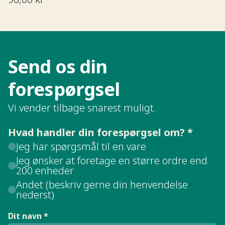
Send os din
forespørgsel​​​​‌ ‍ ​‍​‍‌‍ ‌ ​‍‌‍‍‌‌‍‌ ‌‍‍‌‌‍ ‍​‍​‍​ ‍‍​‍​‍‌ ​ ‌‍​‌‌‍ ‍‌‍‍‌‌ ‌​‌ ‍‌​‍ ‍‌‍‍‌‌‍ ​‍​‍​‍ ​​‍​‍‌‍‍​‌ ​‍‌‍‌‌‌‍‌‍​‍​‍​ ‍‍​‍​‍‌ ​ ‌ ‌‌‌ ​​‌‍‌‌‌ ​‍​‍ ‌‌‍ ​‌‍ ‌‍‌ ‌‍‍‌‌‍ ‍​‍ ‌‍‍‌‌‍ ‍‌ ‌​‌‍‌‌‌‍ ‍‌ ‌​​‍ ‌‍‌‌‌‍‌​‌‍‍‌‌ ‌​​‍ ‌‍ ‌‌‍ ‌‍‌​‌‍‌‌​ ‌‌ ​​‌ ​‍‌‍‌‌‌ ​ ‌‍‌‌‌‍ ‍‌ ‌​‌‍​‌‌ ‌​‌‍‍‌‌‍ ‌‍ ‍​ ‍ ‌‍‍‌‌‍‌​​ ‌‌ ​ ‌‍‍​‌‍ ‌ ​​‌‍‍‌‌‍‌‍‌ ‍‌‌​​ ‌‍ ‌‍ ​‌‍ ​‌‍‌‌‌‍​ ‌ ‌​‌‍‍‌‌‍ ‌‍ ‍​‍ ‌​ ​‍​ ‍​​ ‌ ​ ‌ ​ ‌ ​ ​‌​ ​ ​ ‌‍​ ​‌​ ‌​​ ‍​​ ‌ ​ ‍ ‌ ‌​‌ ‍‌‌ ​​‌‍‌‌​ ‌‌‍​ ‌‍ ‌‍ ​‌‍ ​‌‍‌‌‌‍​ ‌ ‌​‌‍‍‌‌‍ ‌‍ ‍​ ‍ ‌ ​​‌‍​‌‌ ‌​‌‍‍​​ ‌‌ ​​‌‍​‌‌‍‌ ‌‍‌‌‌​​‍‌ ‌‌‌‍‍‌‌‍ ​‌‍‌​‌‍‌‌‌ ​‍​‍‌‌​ ‌‌‌​​‍‌‌ ‌‍‍ ‌‍‌‌‌ ‍‌​‍‌‌​ ​ ‌​‌​​‍‌‌​ ​ ‌​‌​​‍‌‌​ ​‍​ ​‍​ ‌‌‌‍‌‍​ ​‌‌‍‌‌‌‍​ ​ ‌ ‌‍‌‌‌‍​‌​ ‌ ​ ‍​‌‍​‌‌‍​‍​‍‌‌​ ​‍​ ​‍​‍‌‌​ ‌‌‌​‌​​‍ ‍‌ ‌​‌‍‍‌‌ ‌​‌‍ ​‌‍‌‌​ ‌‍​‍‌‍​‌‌ ​ ‌‍‌‌‌‌‌‌‌ ​‍‌‍ ​​ ‌‌ ​ ‌ ‌‌‌ ​​‌‍‌‌‌ ​‍​‍ ‌‌‍ ​‌‍ ‌‍‌ ‌‍‍‌‌‍ ‍​‍‌‍‌‍‍‌‌‍‌​​ ‌‌ ​ ‌‍‍​‌‍ ‌ ​​‌‍‍‌‌‍‌‍‌ ‍‌‌​​ ‌‍ ‌‍ ​‌‍ ​‌‍‌‌‌‍​ ‌ ‌​‌‍‍‌‌‍ ‌‍ ‍​‍ ‌​ ​‍​ ‍​​ ‌ ​ ‌ ​ ‌ ​ ​‌​ ​ ​ ‌‍​ ​‌​ ‌​​ ‍​​ ‌ ​‍‌‍‌ ‌​‌ ‍‌‌ ​​‌‍‌‌​ ‌‌‍​ ‌‍ ‌‍ ​‌‍ ​‌‍‌‌‌‍​ ‌ ‌​‌‍‍‌‌‍ ‌‍ ‍​‍‌‍‌ ​​‌‍​‌‌ ‌​‌‍‍​​ ‌‌ ​​‌‍​‌‌‍‌ ‌‍‌‌‌​​‍‌ ‌‌‌‍‍‌‌‍ ​‌‍‌​‌‍‌‌‌ ​‍​‍‌‌​ ‌‌‌​​‍‌‌ ‌‍‍ ‌‍‌‌‌ ‍‌​‍‌‌​ ​ ‌​‌​​‍‌‌​ ​ ‌​‌​​‍‌‌​ ​‍​ ​‍​ ‌‌‌‍‌‍​ ​‌‌‍‌‌‌‍​ ​ ‌ ‌‍‌‌‌‍​‌​ ‌ ​ ‍​‌‍​‌‌‍​‍​‍‌‌​ ​‍​ ​‍​‍‌‌​ ‌‌‌​‌​​‍ ‍‌ ‌​‌‍‍‌‌ ‌​‌‍ ​‌‍‌‌​‍‌‍‌ ​​‌‍‌‌‌ ​‍‌ ​ ‌ ​​‌‍‌‌‌‍​ ‌ ‌​‌‍‍‌‌ ‌‍‌‍‌‌​ ‌‌ ​​‌ ‌‌‌‍​‍‌‍ ​‌‍‍‌‌ ​ ‌‍‍​‌‍‌‌‌‍‌​​‍​‍‌ ‌
Vi vender tilbage snarest muligt.
Hvad handler din forespørgsel om? *
Jeg har spørgsmål til en vare
Jeg ønsker at foretage en større ordre end
200 enheder
Andet (beskriv gerne din henvendelse
nederst)
Dit navn *