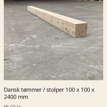
Dansk tømmer / stolper 100 x 100 x
2400 mm​​​​‌ ‍ ​‍​‍‌‍ ‌ ​‍‌‍‍‌‌‍‌ ‌‍‍‌‌‍ ‍​‍​‍​ ‍‍​‍​‍‌ ​ ‌‍​‌‌‍ ‍‌‍‍‌‌ ‌​‌ ‍‌​‍ ‍‌‍‍‌‌‍ ​‍​‍​‍ ​​‍​‍‌‍‍​‌ ​‍‌‍‌‌‌‍‌‍​‍​‍​ ‍‍​‍​‍‌ ​ ‌ ‌‌‌ ​​‌‍‌‌‌ ​‍​‍ ‌‌‍ ​‌‍ ‌‍‌ ‌‍‍‌‌‍ ‍​‍ ‌‍‍‌‌‍ ‍‌ ‌​‌‍‌‌‌‍ ‍‌ ‌​​‍ ‌‍‌‌‌‍‌​‌‍‍‌‌ ‌​​‍ ‌‍ ‌‌‍ ‌‍‌​‌‍‌‌​ ‌‌ ​​‌ ​‍‌‍‌‌‌ ​ ‌‍‌‌‌‍ ‍‌ ‌​‌‍​‌‌ ‌​‌‍‍‌‌‍ ‌‍ ‍​ ‍ ‌‍‍‌‌‍‌​​ ‌‌ ​ ‌‍‍​‌‍ ‌ ​​‌‍‍‌‌‍‌‍‌ ‍‌‌‌​​‌ ​‍‌‍ ‌‍‌​‌ ‌‌‌‍​ ‌ ‌​​‍ ‌​ ‌ ​ ​​​ ‌‌​ ​ ​ ​‌​ ‌‌​ ‌‌​ ​ ​ ​​​ ​ ​ ‌‍​ ​ ​ ​‌​ ‍ ‌ ‌​‌ ‍‌‌ ​​‌‍‌‌​ ‌‌ ​​‌ ​‍‌‍ ‌‍‌​‌ ‌‌‌‍​ ‌ ‌​​ ‍ ‌ ​​‌‍​‌‌ ‌​‌‍‍​​ ‌‌ ​ ‌ ‌​‌‍ ‌ ​‍‌‍‌‌​‍ ‍‌ ‌​‌‍‍‌‌ ‌​‌‍ ​‌‍‌‌​ ‌‍​‍‌‍​‌‌ ​ ‌‍‌‌‌‌‌‌‌ ​‍‌‍ ​​ ‌‌ ​ ‌ ‌‌‌ ​​‌‍‌‌‌ ​‍​‍ ‌‌‍ ​‌‍ ‌‍‌ ‌‍‍‌‌‍ ‍​‍‌‍‌‍‍‌‌‍‌​​ ‌‌ ​ ‌‍‍​‌‍ ‌ ​​‌‍‍‌‌‍‌‍‌ ‍‌‌‌​​‌ ​‍‌‍ ‌‍‌​‌ ‌‌‌‍​ ‌ ‌​​‍ ‌​ ‌ ​ ​​​ ‌‌​ ​ ​ ​‌​ ‌‌​ ‌‌​ ​ ​ ​​​ ​ ​ ‌‍​ ​ ​ ​‌​‍‌‍‌ ‌​‌ ‍‌‌ ​​‌‍‌‌​ ‌‌ ​​‌ ​‍‌‍ ‌‍‌​‌ ‌‌‌‍​ ‌ ‌​​‍‌‍‌ ​​‌‍​‌‌ ‌​‌‍‍​​ ‌‌ ​ ‌ ‌​‌‍ ‌ ​‍‌‍‌‌​‍ ‍‌ ‌​‌‍‍‌‌ ‌​‌‍ ​‌‍‌‌​‍‌‍‌ ​​‌‍‌‌‌ ​‍‌ ​ ‌ ​​‌‍‌‌‌‍​ ‌ ‌​‌‍‍‌‌ ‌‍‌‍‌‌​ ‌‌ ​​‌ ‌‌‌‍​‍‌‍ ​‌‍‍‌‌ ​ ‌‍‍​‌‍‌‌‌‍‌​​‍​‍‌ ‌
96,00 kr