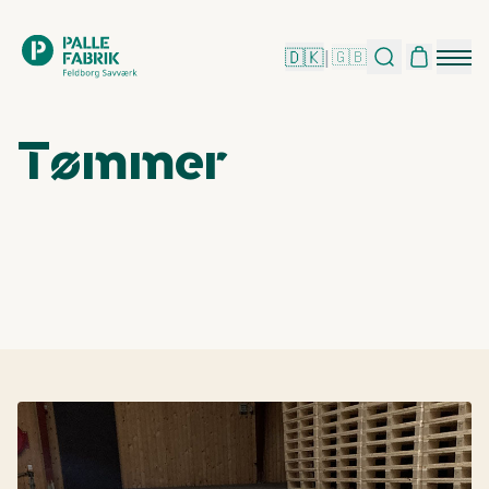
🇩🇰
|
🇬🇧
Tømmer​​​​‌ ‍ ​‍​‍‌‍ ‌ ​‍‌‍‍‌‌‍‌ ‌‍‍‌‌‍ ‍​‍​‍​ ‍‍​‍​‍‌ ​ ‌‍​‌‌‍ ‍‌‍‍‌‌ ‌​‌ ‍‌​‍ ‍‌‍‍‌‌‍ ​‍​‍​‍ ​​‍​‍‌‍‍​‌ ​‍‌‍‌‌‌‍‌‍​‍​‍​ ‍‍​‍​‍‌ ​ ‌ ‌‌‌ ​​‌‍‌‌‌ ​‍​‍ ‌‌‍ ​‌‍ ‌‍‌ ‌‍‍‌‌‍ ‍​‍ ‌‍‍‌‌‍ ‍‌ ‌​‌‍‌‌‌‍ ‍‌ ‌​​‍ ‌‍‌‌‌‍‌​‌‍‍‌‌ ‌​​‍ ‌‍ ‌‌‍ ‌‍‌​‌‍‌‌​ ‌‌ ​​‌ ​‍‌‍‌‌‌ ​ ‌‍‌‌‌‍ ‍‌ ‌​‌‍​‌‌ ‌​‌‍‍‌‌‍ ‌‍ ‍​ ‍ ‌‍‍‌‌‍‌​​ ‌‌ ​ ‌‍‍​‌‍ ‌ ​​‌‍‍‌‌‍‌‍‌ ‍‌‌​​ ‌‍ ‌‍ ​‌‍ ​‌‍‌‌‌‍​ ‌ ‌​‌‍‍‌‌‍ ‌‍ ‍​‍ ‌​ ​‍​ ‍​​ ‌ ​ ‌ ​ ‌ ​ ​‌​ ​ ​ ‌‍​ ​‌​ ‌​​ ‍​​ ‌ ​ ‍ ‌ ‌​‌ ‍‌‌ ​​‌‍‌‌​ ‌‌‍​ ‌‍ ‌‍ ​‌‍ ​‌‍‌‌‌‍​ ‌ ‌​‌‍‍‌‌‍ ‌‍ ‍​ ‍ ‌ ​​‌‍​‌‌ ‌​‌‍‍​​ ‌‌ ​ ‌ ‌​‌‍ ‌ ​‍‌‍‌‌​‍ ‍‌ ‌​‌‍‍‌‌ ‌​‌‍ ​‌‍‌‌​ ‌‍​‍‌‍​‌‌ ​ ‌‍‌‌‌‌‌‌‌ ​‍‌‍ ​​ ‌‌ ​ ‌ ‌‌‌ ​​‌‍‌‌‌ ​‍​‍ ‌‌‍ ​‌‍ ‌‍‌ ‌‍‍‌‌‍ ‍​‍‌‍‌‍‍‌‌‍‌​​ ‌‌ ​ ‌‍‍​‌‍ ‌ ​​‌‍‍‌‌‍‌‍‌ ‍‌‌​​ ‌‍ ‌‍ ​‌‍ ​‌‍‌‌‌‍​ ‌ ‌​‌‍‍‌‌‍ ‌‍ ‍​‍ ‌​ ​‍​ ‍​​ ‌ ​ ‌ ​ ‌ ​ ​‌​ ​ ​ ‌‍​ ​‌​ ‌​​ ‍​​ ‌ ​‍‌‍‌ ‌​‌ ‍‌‌ ​​‌‍‌‌​ ‌‌‍​ ‌‍ ‌‍ ​‌‍ ​‌‍‌‌‌‍​ ‌ ‌​‌‍‍‌‌‍ ‌‍ ‍​‍‌‍‌ ​​‌‍​‌‌ ‌​‌‍‍​​ ‌‌ ​ ‌ ‌​‌‍ ‌ ​‍‌‍‌‌​‍ ‍‌ ‌​‌‍‍‌‌ ‌​‌‍ ​‌‍‌‌​‍‌‍‌ ​​‌‍‌‌‌ ​‍‌ ​ ‌ ​​‌‍‌‌‌‍​ ‌ ‌​‌‍‍‌‌ ‌‍‌‍‌‌​ ‌‌ ​​‌ ‌‌‌‍​‍‌‍ ​‌‍‍‌‌ ​ ‌‍‍​‌‍‌‌‌‍‌​​‍​‍‌ ‌