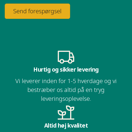
Send forespørgsel
Hurtig og sikker levering​​​​‌ ‍ ​‍​‍‌‍ ‌ ​‍‌‍‍‌‌‍‌ ‌‍‍‌‌‍ ‍​‍​‍​ ‍‍​‍​‍‌ ​ ‌‍​‌‌‍ ‍‌‍‍‌‌ ‌​‌ ‍‌​‍ ‍‌‍‍‌‌‍ ​‍​‍​‍ ​​‍​‍‌‍‍​‌ ​‍‌‍‌‌‌‍‌‍​‍​‍​ ‍‍​‍​‍‌ ​ ‌ ‌‌‌ ​​‌‍‌‌‌ ​‍​‍ ‌‌‍ ​‌‍ ‌‍‌ ‌‍‍‌‌‍ ‍​‍ ‌‍‍‌‌‍ ‍‌ ‌​‌‍‌‌‌‍ ‍‌ ‌​​‍ ‌‍‌‌‌‍‌​‌‍‍‌‌ ‌​​‍ ‌‍ ‌‌‍ ‌‍‌​‌‍‌‌​ ‌‌ ​​‌ ​‍‌‍‌‌‌ ​ ‌‍‌‌‌‍ ‍‌ ‌​‌‍​‌‌ ‌​‌‍‍‌‌‍ ‌‍ ‍​ ‍ ‌‍‍‌‌‍‌​​ ‌‌ ​ ‌‍‍​‌‍ ‌ ​​‌‍‍‌‌‍‌‍‌ ‍‌‌​​ ‌‍ ‌‍ ​‌‍ ​‌‍‌‌‌‍​ ‌ ‌​‌‍‍‌‌‍ ‌‍ ‍​‍ ‌​ ​‍​ ‍​​ ‌ ​ ‌ ​ ‌ ​ ​‌​ ​ ​ ‌‍​ ​‌​ ‌​​ ‍​​ ‌ ​ ‍ ‌ ‌​‌ ‍‌‌ ​​‌‍‌‌​ ‌‌‍​ ‌‍ ‌‍ ​‌‍ ​‌‍‌‌‌‍​ ‌ ‌​‌‍‍‌‌‍ ‌‍ ‍​ ‍ ‌ ​​‌‍​‌‌ ‌​‌‍‍​​ ‌‌ ​​‌‍​‌‌‍‌ ‌‍‌‌‌​​‍‌ ‌‌‌‍‍‌‌‍ ​‌‍‌​‌‍‌‌‌ ​‍​‍‌‌​ ‌‌‌​​‍‌‌ ‌‍‍ ‌‍‌‌‌ ‍‌​‍‌‌​ ​ ‌​‌​​‍‌‌​ ​ ‌​‌​​‍‌‌​ ​‍​ ​‍​ ​​‌‍‌‌‌‍​‍‌‍‌‍‌‍​‍‌‍‌​​ ‍‌‌‍‌‌​ ​​​ ​ ​ ​ ‌‍‌‍​‍‌‌​ ​‍​ ​‍​‍‌‌​ ‌‌‌​‌​​‍ ‍‌‍​‍‌‍ ‌ ‍​‌‍‌‌‌ ​ ​‍‌‌​ ‌‌‌​​‍‌‌ ‌‍‍ ‌‍‌‌‌ ‍‌​‍‌‌​ ​ ‌​‌​​‍‌‌​ ​ ‌​‌​​‍‌‌​ ​‍​ ​‍​ ‌‌‌‍‌‍​ ‍‌‌‍‌​​ ‌ ​ ‌‍​ ​‌​ ‌‍‌‍‌‍​ ‍‌​ ​‌​ ‌​​‍‌‌​ ​‍​ ​‍​‍‌‌​ ‌‌‌​‌​​‍ ‍‌ ‌​‌‍‍‌‌ ‌​‌‍ ​‌‍‌‌​ ‌‍​‍‌‍​‌‌ ​ ‌‍‌‌‌‌‌‌‌ ​‍‌‍ ​​ ‌‌ ​ ‌ ‌‌‌ ​​‌‍‌‌‌ ​‍​‍ ‌‌‍ ​‌‍ ‌‍‌ ‌‍‍‌‌‍ ‍​‍‌‍‌‍‍‌‌‍‌​​ ‌‌ ​ ‌‍‍​‌‍ ‌ ​​‌‍‍‌‌‍‌‍‌ ‍‌‌​​ ‌‍ ‌‍ ​‌‍ ​‌‍‌‌‌‍​ ‌ ‌​‌‍‍‌‌‍ ‌‍ ‍​‍ ‌​ ​‍​ ‍​​ ‌ ​ ‌ ​ ‌ ​ ​‌​ ​ ​ ‌‍​ ​‌​ ‌​​ ‍​​ ‌ ​‍‌‍‌ ‌​‌ ‍‌‌ ​​‌‍‌‌​ ‌‌‍​ ‌‍ ‌‍ ​‌‍ ​‌‍‌‌‌‍​ ‌ ‌​‌‍‍‌‌‍ ‌‍ ‍​‍‌‍‌ ​​‌‍​‌‌ ‌​‌‍‍​​ ‌‌ ​​‌‍​‌‌‍‌ ‌‍‌‌‌​​‍‌ ‌‌‌‍‍‌‌‍ ​‌‍‌​‌‍‌‌‌ ​‍​‍‌‌​ ‌‌‌​​‍‌‌ ‌‍‍ ‌‍‌‌‌ ‍‌​‍‌‌​ ​ ‌​‌​​‍‌‌​ ​ ‌​‌​​‍‌‌​ ​‍​ ​‍​ ​​‌‍‌‌‌‍​‍‌‍‌‍‌‍​‍‌‍‌​​ ‍‌‌‍‌‌​ ​​​ ​ ​ ​ ‌‍‌‍​‍‌‌​ ​‍​ ​‍​‍‌‌​ ‌‌‌​‌​​‍ ‍‌‍​‍‌‍ ‌ ‍​‌‍‌‌‌ ​ ​‍‌‌​ ‌‌‌​​‍‌‌ ‌‍‍ ‌‍‌‌‌ ‍‌​‍‌‌​ ​ ‌​‌​​‍‌‌​ ​ ‌​‌​​‍‌‌​ ​‍​ ​‍​ ‌‌‌‍‌‍​ ‍‌‌‍‌​​ ‌ ​ ‌‍​ ​‌​ ‌‍‌‍‌‍​ ‍‌​ ​‌​ ‌​​‍‌‌​ ​‍​ ​‍​‍‌‌​ ‌‌‌​‌​​‍ ‍‌ ‌​‌‍‍‌‌ ‌​‌‍ ​‌‍‌‌​‍‌‍‌ ​​‌‍‌‌‌ ​‍‌ ​ ‌ ​​‌‍‌‌‌‍​ ‌ ‌​‌‍‍‌‌ ‌‍‌‍‌‌​ ‌‌ ​​‌ ‌‌‌‍​‍‌‍ ​‌‍‍‌‌ ​ ‌‍‍​‌‍‌‌‌‍‌​​‍​‍‌ ‌
Vi leverer inden for 1-5 hverdage og vi
bestræber os altid på en tryg
leveringsoplevelse.​​​​‌ ‍ ​‍​‍‌‍ ‌ ​‍‌‍‍‌‌‍‌ ‌‍‍‌‌‍ ‍​‍​‍​ ‍‍​‍​‍‌ ​ ‌‍​‌‌‍ ‍‌‍‍‌‌ ‌​‌ ‍‌​‍ ‍‌‍‍‌‌‍ ​‍​‍​‍ ​​‍​‍‌‍‍​‌ ​‍‌‍‌‌‌‍‌‍​‍​‍​ ‍‍​‍​‍‌ ​ ‌ ‌‌‌ ​​‌‍‌‌‌ ​‍​‍ ‌‌‍ ​‌‍ ‌‍‌ ‌‍‍‌‌‍ ‍​‍ ‌‍‍‌‌‍ ‍‌ ‌​‌‍‌‌‌‍ ‍‌ ‌​​‍ ‌‍‌‌‌‍‌​‌‍‍‌‌ ‌​​‍ ‌‍ ‌‌‍ ‌‍‌​‌‍‌‌​ ‌‌ ​​‌ ​‍‌‍‌‌‌ ​ ‌‍‌‌‌‍ ‍‌ ‌​‌‍​‌‌ ‌​‌‍‍‌‌‍ ‌‍ ‍​ ‍ ‌‍‍‌‌‍‌​​ ‌‌ ​ ‌‍‍​‌‍ ‌ ​​‌‍‍‌‌‍‌‍‌ ‍‌‌​​ ‌‍ ‌‍ ​‌‍ ​‌‍‌‌‌‍​ ‌ ‌​‌‍‍‌‌‍ ‌‍ ‍​‍ ‌​ ​‍​ ‍​​ ‌ ​ ‌ ​ ‌ ​ ​‌​ ​ ​ ‌‍​ ​‌​ ‌​​ ‍​​ ‌ ​ ‍ ‌ ‌​‌ ‍‌‌ ​​‌‍‌‌​ ‌‌‍​ ‌‍ ‌‍ ​‌‍ ​‌‍‌‌‌‍​ ‌ ‌​‌‍‍‌‌‍ ‌‍ ‍​ ‍ ‌ ​​‌‍​‌‌ ‌​‌‍‍​​ ‌‌ ​​‌‍​‌‌‍‌ ‌‍‌‌‌​​‍‌ ‌‌‌‍‍‌‌‍ ​‌‍‌​‌‍‌‌‌ ​‍​‍‌‌​ ‌‌‌​​‍‌‌ ‌‍‍ ‌‍‌‌‌ ‍‌​‍‌‌​ ​ ‌​‌​​‍‌‌​ ​ ‌​‌​​‍‌‌​ ​‍​ ​‍​ ​​‌‍‌‌‌‍​‍‌‍‌‍‌‍​‍‌‍‌​​ ‍‌‌‍‌‌​ ​​​ ​ ​ ​ ‌‍‌‍​‍‌‌​ ​‍​ ​‍​‍‌‌​ ‌‌‌​‌​​‍ ‍‌‍​‍‌‍ ‌ ‍​‌‍‌‌‌ ​ ​‍‌‌​ ‌‌‌​​‍‌‌ ‌‍‍ ‌‍‌‌‌ ‍‌​‍‌‌​ ​ ‌​‌​​‍‌‌​ ​ ‌​‌​​‍‌‌​ ​‍​ ​‍​ ‌‌‌‍‌‍​ ‍‌‌‍‌​​ ‌ ​ ‌‍​ ​‌​ ‌‍‌‍‌‍​ ‍‌​ ​‌​ ‌​​‍‌‌​ ​‍​ ​‍​‍‌‌​ ‌‌‌​‌​​‍ ‍‌‍​ ‌‍ ‌‍ ‍‌ ‌​‌‍‌‌‌‍ ‍‌ ‌​​ ‌‍​‍‌‍​‌‌ ​ ‌‍‌‌‌‌‌‌‌ ​‍‌‍ ​​ ‌‌ ​ ‌ ‌‌‌ ​​‌‍‌‌‌ ​‍​‍ ‌‌‍ ​‌‍ ‌‍‌ ‌‍‍‌‌‍ ‍​‍‌‍‌‍‍‌‌‍‌​​ ‌‌ ​ ‌‍‍​‌‍ ‌ ​​‌‍‍‌‌‍‌‍‌ ‍‌‌​​ ‌‍ ‌‍ ​‌‍ ​‌‍‌‌‌‍​ ‌ ‌​‌‍‍‌‌‍ ‌‍ ‍​‍ ‌​ ​‍​ ‍​​ ‌ ​ ‌ ​ ‌ ​ ​‌​ ​ ​ ‌‍​ ​‌​ ‌​​ ‍​​ ‌ ​‍‌‍‌ ‌​‌ ‍‌‌ ​​‌‍‌‌​ ‌‌‍​ ‌‍ ‌‍ ​‌‍ ​‌‍‌‌‌‍​ ‌ ‌​‌‍‍‌‌‍ ‌‍ ‍​‍‌‍‌ ​​‌‍​‌‌ ‌​‌‍‍​​ ‌‌ ​​‌‍​‌‌‍‌ ‌‍‌‌‌​​‍‌ ‌‌‌‍‍‌‌‍ ​‌‍‌​‌‍‌‌‌ ​‍​‍‌‌​ ‌‌‌​​‍‌‌ ‌‍‍ ‌‍‌‌‌ ‍‌​‍‌‌​ ​ ‌​‌​​‍‌‌​ ​ ‌​‌​​‍‌‌​ ​‍​ ​‍​ ​​‌‍‌‌‌‍​‍‌‍‌‍‌‍​‍‌‍‌​​ ‍‌‌‍‌‌​ ​​​ ​ ​ ​ ‌‍‌‍​‍‌‌​ ​‍​ ​‍​‍‌‌​ ‌‌‌​‌​​‍ ‍‌‍​‍‌‍ ‌ ‍​‌‍‌‌‌ ​ ​‍‌‌​ ‌‌‌​​‍‌‌ ‌‍‍ ‌‍‌‌‌ ‍‌​‍‌‌​ ​ ‌​‌​​‍‌‌​ ​ ‌​‌​​‍‌‌​ ​‍​ ​‍​ ‌‌‌‍‌‍​ ‍‌‌‍‌​​ ‌ ​ ‌‍​ ​‌​ ‌‍‌‍‌‍​ ‍‌​ ​‌​ ‌​​‍‌‌​ ​‍​ ​‍​‍‌‌​ ‌‌‌​‌​​‍ ‍‌‍​ ‌‍ ‌‍ ‍‌ ‌​‌‍‌‌‌‍ ‍‌ ‌​​‍‌‍‌ ​​‌‍‌‌‌ ​‍‌ ​ ‌ ​​‌‍‌‌‌‍​ ‌ ‌​‌‍‍‌‌ ‌‍‌‍‌‌​ ‌‌ ​​‌ ‌‌‌‍​‍‌‍ ​‌‍‍‌‌ ​ ‌‍‍​‌‍‌‌‌‍‌​​‍​‍‌ ‌
Altid høj kvalitet​​​​‌ ‍ ​‍​‍‌‍ ‌ ​‍‌‍‍‌‌‍‌ ‌‍‍‌‌‍ ‍​‍​‍​ ‍‍​‍​‍‌ ​ ‌‍​‌‌‍ ‍‌‍‍‌‌ ‌​‌ ‍‌​‍ ‍‌‍‍‌‌‍ ​‍​‍​‍ ​​‍​‍‌‍‍​‌ ​‍‌‍‌‌‌‍‌‍​‍​‍​ ‍‍​‍​‍‌ ​ ‌ ‌‌‌ ​​‌‍‌‌‌ ​‍​‍ ‌‌‍ ​‌‍ ‌‍‌ ‌‍‍‌‌‍ ‍​‍ ‌‍‍‌‌‍ ‍‌ ‌​‌‍‌‌‌‍ ‍‌ ‌​​‍ ‌‍‌‌‌‍‌​‌‍‍‌‌ ‌​​‍ ‌‍ ‌‌‍ ‌‍‌​‌‍‌‌​ ‌‌ ​​‌ ​‍‌‍‌‌‌ ​ ‌‍‌‌‌‍ ‍‌ ‌​‌‍​‌‌ ‌​‌‍‍‌‌‍ ‌‍ ‍​ ‍ ‌‍‍‌‌‍‌​​ ‌‌ ​ ‌‍‍​‌‍ ‌ ​​‌‍‍‌‌‍‌‍‌ ‍‌‌​​ ‌‍ ‌‍ ​‌‍ ​‌‍‌‌‌‍​ ‌ ‌​‌‍‍‌‌‍ ‌‍ ‍​‍ ‌​ ​‍​ ‍​​ ‌ ​ ‌ ​ ‌ ​ ​‌​ ​ ​ ‌‍​ ​‌​ ‌​​ ‍​​ ‌ ​ ‍ ‌ ‌​‌ ‍‌‌ ​​‌‍‌‌​ ‌‌‍​ ‌‍ ‌‍ ​‌‍ ​‌‍‌‌‌‍​ ‌ ‌​‌‍‍‌‌‍ ‌‍ ‍​ ‍ ‌ ​​‌‍​‌‌ ‌​‌‍‍​​ ‌‌ ​​‌‍​‌‌‍‌ ‌‍‌‌‌​​‍‌ ‌‌‌‍‍‌‌‍ ​‌‍‌​‌‍‌‌‌ ​‍​‍‌‌​ ‌‌‌​​‍‌‌ ‌‍‍ ‌‍‌‌‌ ‍‌​‍‌‌​ ​ ‌​‌​​‍‌‌​ ​ ‌​‌​​‍‌‌​ ​‍​ ​‍​ ​​‌‍‌‌‌‍​‍‌‍‌‍‌‍​‍‌‍‌​​ ‍‌‌‍‌‌​ ​​​ ​ ​ ​ ‌‍‌‍​‍‌‌​ ​‍​ ​‍​‍‌‌​ ‌‌‌​‌​​‍ ‍‌‍​‍‌‍ ‌ ‍​‌‍‌‌‌ ​ ​‍‌‌​ ‌‌‌​​‍‌‌ ‌‍‍ ‌‍‌‌‌ ‍‌​‍‌‌​ ​ ‌​‌​​‍‌‌​ ​ ‌​‌​​‍‌‌​ ​‍​ ​‍​ ‌ ​ ‌ ​ ‌‌​ ​ ‌‍‌‌‌‍‌‌​ ​‌​ ‌​‌‍‌‍​ ​‍​ ​‌​ ​ ​‍‌‌​ ​‍​ ​‍​‍‌‌​ ‌‌‌​‌​​‍ ‍‌ ‌​‌‍‍‌‌ ‌​‌‍ ​‌‍‌‌​ ‌‍​‍‌‍​‌‌ ​ ‌‍‌‌‌‌‌‌‌ ​‍‌‍ ​​ ‌‌ ​ ‌ ‌‌‌ ​​‌‍‌‌‌ ​‍​‍ ‌‌‍ ​‌‍ ‌‍‌ ‌‍‍‌‌‍ ‍​‍‌‍‌‍‍‌‌‍‌​​ ‌‌ ​ ‌‍‍​‌‍ ‌ ​​‌‍‍‌‌‍‌‍‌ ‍‌‌​​ ‌‍ ‌‍ ​‌‍ ​‌‍‌‌‌‍​ ‌ ‌​‌‍‍‌‌‍ ‌‍ ‍​‍ ‌​ ​‍​ ‍​​ ‌ ​ ‌ ​ ‌ ​ ​‌​ ​ ​ ‌‍​ ​‌​ ‌​​ ‍​​ ‌ ​‍‌‍‌ ‌​‌ ‍‌‌ ​​‌‍‌‌​ ‌‌‍​ ‌‍ ‌‍ ​‌‍ ​‌‍‌‌‌‍​ ‌ ‌​‌‍‍‌‌‍ ‌‍ ‍​‍‌‍‌ ​​‌‍​‌‌ ‌​‌‍‍​​ ‌‌ ​​‌‍​‌‌‍‌ ‌‍‌‌‌​​‍‌ ‌‌‌‍‍‌‌‍ ​‌‍‌​‌‍‌‌‌ ​‍​‍‌‌​ ‌‌‌​​‍‌‌ ‌‍‍ ‌‍‌‌‌ ‍‌​‍‌‌​ ​ ‌​‌​​‍‌‌​ ​ ‌​‌​​‍‌‌​ ​‍​ ​‍​ ​​‌‍‌‌‌‍​‍‌‍‌‍‌‍​‍‌‍‌​​ ‍‌‌‍‌‌​ ​​​ ​ ​ ​ ‌‍‌‍​‍‌‌​ ​‍​ ​‍​‍‌‌​ ‌‌‌​‌​​‍ ‍‌‍​‍‌‍ ‌ ‍​‌‍‌‌‌ ​ ​‍‌‌​ ‌‌‌​​‍‌‌ ‌‍‍ ‌‍‌‌‌ ‍‌​‍‌‌​ ​ ‌​‌​​‍‌‌​ ​ ‌​‌​​‍‌‌​ ​‍​ ​‍​ ‌ ​ ‌ ​ ‌‌​ ​ ‌‍‌‌‌‍‌‌​ ​‌​ ‌​‌‍‌‍​ ​‍​ ​‌​ ​ ​‍‌‌​ ​‍​ ​‍​‍‌‌​ ‌‌‌​‌​​‍ ‍‌ ‌​‌‍‍‌‌ ‌​‌‍ ​‌‍‌‌​‍‌‍‌ ​​‌‍‌‌‌ ​‍‌ ​ ‌ ​​‌‍‌‌‌‍​ ‌ ‌​‌‍‍‌‌ ‌‍‌‍‌‌​ ‌‌ ​​‌ ‌‌‌‍​‍‌‍ ​‌‍‍‌‌ ​ ‌‍‍​‌‍‌‌‌‍‌​​‍​‍‌ ‌