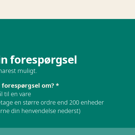
‌‍‌ ‌‍‌‌‌​​‍‌ ‌‌‌‍‍‌‌‍ ​‌‍‌​‌‍‌‌‌ ​‍​‍‌‌​ ‌‌‌​​‍‌‌ ‌‍‍ ‌‍‌‌‌ ‍‌​‍‌‌​ ​ ‌​‌​​‍‌‌​ ​ ‌​‌​​‍‌‌​ ​‍​ ​‍‌‍‌‍​ ‍‌‌‍​‍​ ​‌‌‍​‌​ ‌ ‌‍​ ​ ​‌​ ​‌​ ‌‍​ ‌‍​ ‌ ​‍‌‌​ ​‍​ ​‍​‍‌‌​ ‌‌‌​‌​​‍ ‍‌ ‌​‌‍‍‌‌ ‌​‌‍ ​‌‍‌‌​ ‌‍​‍‌‍​‌‌ ​ ‌‍‌‌‌‌‌‌‌ ​‍‌‍ ​​ ‌‌ ​ ‌ ‌‌‌ ​​‌‍‌‌‌ ​‍​‍ ‌‌‍ ​‌‍ ‌‍‌ ‌‍‍‌‌‍ ‍​‍‌‍‌‍‍‌‌‍‌​​ ‌‌ ​ ‌‍‍​‌‍ ‌ ​​‌‍‍‌‌‍‌‍‌ ‍‌‌​​ ‌‍ ‌‍ ​‌‍ ​‌‍‌‌‌‍​ ‌ ‌​‌‍‍‌‌‍ ‌‍ ‍​‍ ‌​ ​‍​ ‌ ​ ‌‌​ ​‌​ ​‍​ ‌​​ ​​​ ‍‌​ ​ ​ ​‌​ ​ ​ ‌‌​‍‌‍‌ ‌​‌ ‍‌‌ ​​‌‍‌‌​ ‌‌‍​ ‌‍ ‌‍ ​‌‍ ​‌‍‌‌‌‍​ ‌ ‌​‌‍‍‌‌‍ ‌‍ ‍​‍‌‍‌ ​​‌‍​‌‌ ‌​‌‍‍​​ ‌‌ ​​‌‍​‌‌‍‌ ‌‍‌‌‌​​‍‌ ‌‌‌‍‍‌‌‍ ​‌‍‌​‌‍‌‌‌ ​‍​‍‌‌​ ‌‌‌​​‍‌‌ ‌‍‍ ‌‍‌‌‌ ‍‌​‍‌‌​ ​ ‌​‌​​‍‌‌​ ​ ‌​‌​​‍‌‌​ ​‍​ ​‍‌‍‌‍​ ‍‌‌‍​‍​ ​‌‌‍​‌​ ‌ ‌‍​ ​ ​‌​ ​‌​ ‌‍​ ‌‍​ ‌ ​‍‌‌​ ​‍​ ​‍​‍‌‌​ ‌‌‌​‌​​‍ ‍‌ ‌​‌‍‍‌‌ ‌​‌‍ ​‌‍‌‌​‍‌‍‌ ​​‌‍‌‌‌ ​‍‌ ​ ‌ ​​‌‍‌‌‌‍​ ‌ ‌​‌‍‍‌‌ ‌‍‌‍‌‌​ ‌‌ ​​‌ ‌‌‌‍​‍‌‍ ​‌‍‍‌‌ ​ ‌‍‍​‌‍‌‌‌‍‌​​‍​‍‌ ‌
narest muligt.
 forespørgsel om? *
 til en vare
retage en større ordre end 200 enheder
erne din henvendelse nederst)