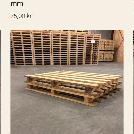
mm​​​​‌ ‍ ​‍​‍‌‍ ‌ ​‍‌‍‍‌‌‍‌ ‌‍‍‌‌‍ ‍​‍​‍​ ‍‍​‍​‍‌ ​ ‌‍​‌‌‍ ‍‌‍‍‌‌ ‌​‌ ‍‌​‍ ‍‌‍‍‌‌‍ ​‍​‍​‍ ​​‍​‍‌‍‍​‌ ​‍‌‍‌‌‌‍‌‍​‍​‍​ ‍‍​‍​‍‌ ​ ‌ ‌‌‌ ​​‌‍‌‌‌ ​‍​‍ ‌‌‍ ​‌‍ ‌‍‌ ‌‍‍‌‌‍ ‍​‍ ‌‍‍‌‌‍ ‍‌ ‌​‌‍‌‌‌‍ ‍‌ ‌​​‍ ‌‍‌‌‌‍‌​‌‍‍‌‌ ‌​​‍ ‌‍ ‌‌‍ ‌‍‌​‌‍‌‌​ ‌‌ ​​‌ ​‍‌‍‌‌‌ ​ ‌‍‌‌‌‍ ‍‌ ‌​‌‍​‌‌ ‌​‌‍‍‌‌‍ ‌‍ ‍​ ‍ ‌‍‍‌‌‍‌​​ ‌‌ ​ ‌‍‍​‌‍ ‌ ​​‌‍‍‌‌‍‌‍‌ ‍‌‌‌​​‌ ​‍‌‍ ‌‍‌​‌ ‌‌‌‍​ ‌ ‌​​‍ ‌​ ‌‍​ ‍​​ ​‌​ ‍​​ ​​​ ‌ ​ ‌‍​ ‍‌​ ‌‌​ ​​​ ‌ ​ ​ ​ ‌‌​ ‍ ‌ ‌​‌ ‍‌‌ ​​‌‍‌‌​ ‌‌ ​​‌ ​‍‌‍ ‌‍‌​‌ ‌‌‌‍​ ‌ ‌​​ ‍ ‌ ​​‌‍​‌‌ ‌​‌‍‍​​ ‌‌ ​ ‌ ‌​‌‍ ‌ ​‍‌‍‌‌​‍ ‍‌ ‌​‌‍‍‌‌ ‌​‌‍ ​‌‍‌‌​ ‌‍​‍‌‍​‌‌ ​ ‌‍‌‌‌‌‌‌‌ ​‍‌‍ ​​ ‌‌ ​ ‌ ‌‌‌ ​​‌‍‌‌‌ ​‍​‍ ‌‌‍ ​‌‍ ‌‍‌ ‌‍‍‌‌‍ ‍​‍‌‍‌‍‍‌‌‍‌​​ ‌‌ ​ ‌‍‍​‌‍ ‌ ​​‌‍‍‌‌‍‌‍‌ ‍‌‌‌​​‌ ​‍‌‍ ‌‍‌​‌ ‌‌‌‍​ ‌ ‌​​‍ ‌​ ‌‍​ ‍​​ ​‌​ ‍​​ ​​​ ‌ ​ ‌‍​ ‍‌​ ‌‌​ ​​​ ‌ ​ ​ ​ ‌‌​‍‌‍‌ ‌​‌ ‍‌‌ ​​‌‍‌‌​ ‌‌ ​​‌ ​‍‌‍ ‌‍‌​‌ ‌‌‌‍​ ‌ ‌​​‍‌‍‌ ​​‌‍​‌‌ ‌​‌‍‍​​ ‌‌ ​ ‌ ‌​‌‍ ‌ ​‍‌‍‌‌​‍ ‍‌ ‌​‌‍‍‌‌ ‌​‌‍ ​‌‍‌‌​‍‌‍‌ ​​‌‍‌‌‌ ​‍‌ ​ ‌ ​​‌‍‌‌‌‍​ ‌ ‌​‌‍‍‌‌ ‌‍‌‍‌‌​ ‌‌ ​​‌ ‌‌‌‍​‍‌‍ ​‌‍‍‌‌ ​ ‌‍‍​‌‍‌‌‌‍‌​​‍​‍‌ ‌
1200 mm​​​​‌ ‍ ​‍​‍‌‍ ‌ ​
75,00 kr