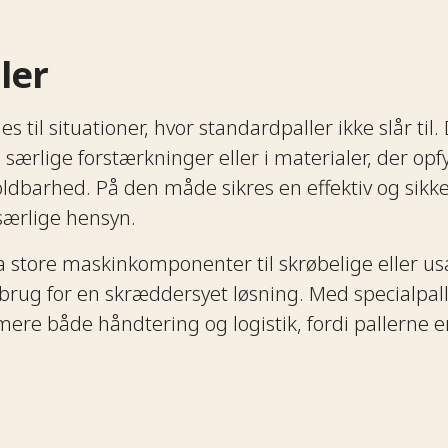
‍​ ‌‍​ ​ ‌ ​ ‍​‌‍​‌​‍‌‌​ ​‍​ ​‍​‍‌‌​ ‌‌‌​‌​​‍ ‍‌‍‍‌‌‍ ‍‌‍ ‍‌‍‌‌‌ ​‍‌​​‍‌‍ ​‌‍ ‌‍​ ‌‍‍ ‌ ​ ​‍‌‌​ ‌‌‌​​‍‌‌ ‌‍‍ ‌‍‌‌‌ ‍‌​‍‌‌​ ​ ‌​‌​​‍‌‌​ ​ ‌​‌​​‍‌‌​ ​‍​ ​‍‌‍​‍​ ‌ ​ ‌‍​ ‌​​ ‍‌‌‍​ ​ ‍‌‌‍‌‌‌‍‌‍​ ‌‌‌‍​‍​ ‌‍​‍‌‌​ ​‍​ ​‍​‍‌‌​ ‌‌‌​‌​​‍ ‍‌‍‍​‌‍‌‌‌‍​‌‌‍‌​‌‍‍‌‌‍ ‍‌‍‌ ​‍ ‍‌‍‍​‌‍‌‌‌‍​‌‌‍‌​‌‍‍‌‌‍ ‍‌‍‌ ​‍‌‍‌ ​​‌‍‌‌‌ ​‍‌ ​ ‌ ​​‌‍‌‌‌‍​ ‌ ‌​‌‍‍‌‌ ‌‍‌‍‌‌​ ‌‌ ​​‌ ‌‌‌‍​‍‌‍ ​‌‍‍‌‌ ​ ‌‍‍​‌‍‌‌‌‍‌​​‍​‍‌ ‌
es til situationer, hvor standardpaller ikke slår ti
særlige forstærkninger eller i materialer, der opfy
holdbarhed. På den måde sikres en effektiv og sikke
‌‍‌ ‌‍‍‌‌‍ ‍​‍‌‍‌‍‍‌‌‍‌​​ ‌‌ ​ ‌‍‍​‌‍ ‌ ​​‌‍‍‌‌‍‌‍‌ ‍‌‌​​ ‌‍ ‌‍ ​‌‍ ​‌‍‌‌‌‍​ ‌ ‌​‌‍‍‌‌‍ ‌‍ ‍​‍ ‌​ ​‍​ ‌ ​ ‌‌​ ​‌​ ​‍​ ‌​​ ​​​ ‍‌​ ​ ​ ​‌​ ​ ​ ‌‌​‍‌‍‌ ‌​‌ ‍‌‌ ​​‌‍‌‌​ ‌‌‍​ ‌‍ ‌‍ ​‌‍ ​‌‍‌‌‌‍​ ‌ ‌​‌‍‍‌‌‍ ‌‍ ‍​‍‌‍‌ ​​‌‍​‌‌ ‌​‌‍‍​​ ‌‌ ​​‌‍​‌‌‍‌ ‌‍‌‌‌​​‍‌ ‌‌‌‍‍‌‌‍ ​‌‍‌​‌‍‌‌‌ ​‍​‍‌‌​ ‌‌‌​​‍‌‌ ‌‍‍ ‌‍‌‌‌ ‍‌​‍‌‌​ ​ ‌​‌​​‍‌‌​ ​ ‌​‌​​‍‌‌​ ​‍​ ​‍‌‍‌‌​ ‍‌​ ‌‍​ ‌‌‌‍​ ​ ​‍​ ‍​‌‍​ ‌‍​ ​ ‌ ​ ‍​‌‍​‌​‍‌‌​ ​‍​ ​‍​‍‌‌​ ‌‌‌​‌​​‍ ‍‌‍‍‌‌‍ ‍‌‍ ‍‌‍‌‌‌ ​‍‌​​‍‌‍ ​‌‍ ‌‍​ ‌‍‍ ‌ ​ ​‍‌‌​ ‌‌‌​​‍‌‌ ‌‍‍ ‌‍‌‌‌ ‍‌​‍‌‌​ ​ ‌​‌​​‍‌‌​ ​ ‌​‌​​‍‌‌​ ​‍​ ​‍​ ‌ ​ ‌​​ ‌‍‌‍​ ‌‍​‍‌‍‌‍‌‍‌‌‌‍‌‍‌‍​‍‌‍‌​‌‍‌‌‌‍​ ​‍‌‌​ ​‍​ ​‍​‍‌‌​ ‌‌‌​‌​​‍ ‍‌‍​‍‌‍ ‌‍‌​‌ ‍‌​‍‌‌​ ‌‌‌​​‍‌‌ ‌‍‍ ‌‍‌‌‌ ‍‌​‍‌‌​ ​ ‌​‌​​‍‌‌​ ​ ‌​‌​​‍‌‌​ ​‍​ ​‍​ ‍​‌‍‌​‌‍‌​​ ‍​​ ‌‍​ ‌‍​ ​‌‌‍​‍​ ‌‍‌‍‌​‌‍​ ​ ‍‌​‍‌‌​ ​‍​ ​‍​‍‌‌​ ‌‌‌​‌​​‍ ‍‌‍​ ‌‍‍​‌‍‍‌‌‍ ​‌‍‌​‌ ​‍‌‍‌‌‌‍ ‍​‍‌‌​ ‌‌‌​​‍‌‌ ‌‍‍ ‌‍‌‌‌ ‍‌​‍‌‌​ ​ ‌​‌​​‍‌‌​ ​ ‌​‌​​‍‌‌​ ​‍​ ​‍​ ​​‌‍​‌‌‍‌‍​ ​‍​ ‌ ​ ‌‍‌‍‌‍‌‍‌‍​ ​‌​ ‌ ​ ​​‌‍‌‍​‍‌‌​ ​‍​ ​‍​‍‌‌​ ‌‌‌​‌​​‍ ‍‌ ‌​‌‍‌‌‌ ‍​‌ ‌​​‍‌‍‌ ​​‌‍‌‌‌ ​‍‌ ​ ‌ ​​‌‍‌‌‌‍​ ‌ ‌​‌‍‍‌‌ ‌‍‌‍‌‌​ ‌‌ ​​‌ ‌‌‌‍​‍‌‍ ​‌‍‍‌‌ ​ ‌‍‍​‌‍‌‌‌‍‌​​‍​‍‌ ‌
ra store maskinkomponenter til skrøbelige eller 
 brug for en skræddersyet løsning. Med specialpal
re både håndtering og logistik, fordi pallerne er