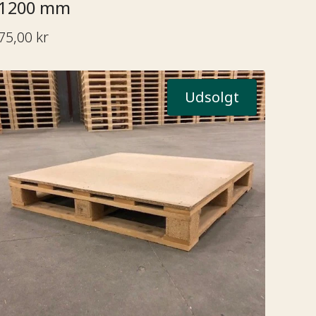
‍‌‍‍‌‌‍‌ ‌‍‍‌‌‍ ‍​‍​‍​ ‍‍​‍​‍‌ ​ ‌‍​‌‌‍ ‍‌‍‍‌‌ ‌​‌ ‍‌​‍ ‍‌‍‍‌‌‍ ​‍​‍​‍ ​​‍​‍‌‍‍​‌ ​‍‌‍‌‌‌‍‌‍​‍​‍​ ‍‍​‍​‍‌ ​ ‌ ‌‌‌ ​​‌‍‌‌‌ ​‍​‍ ‌‌‍ ​‌‍ ‌‍‌ ‌‍‍‌‌‍ ‍​‍ ‌‍‍‌‌‍ ‍‌ ‌​‌‍‌‌‌‍ ‍‌ ‌​​‍ ‌‍‌‌‌‍‌​‌‍‍‌‌ ‌​​‍ ‌‍ ‌‌‍ ‌‍‌​‌‍‌‌​ ‌‌ ​​‌ ​‍‌‍‌‌‌ ​ ‌‍‌‌‌‍ ‍‌ ‌​‌‍​‌‌ ‌​‌‍‍‌‌‍ ‌‍ ‍​ ‍ ‌‍‍‌‌‍‌​​ ‌‌ ​ ‌‍‍​‌‍ ‌ ​​‌‍‍‌‌‍‌‍‌ ‍‌‌‌​​‌ ​‍‌‍ ‌‍‌​‌ ‌‌‌‍​ ‌ ‌​​‍ ‌​ ‌‍​ ‍​​ ​‌​ ‍​​ ​​​ ‍​​ ​​​ ​‍​ ​‍​ ‌ ​ ‌‌​ ​ ​ ‌‌​ ‍ ‌ ‌​‌ ‍‌‌ ​​‌‍‌‌​ ‌‌ ​​‌ ​‍‌‍ ‌‍‌​‌ ‌‌‌‍​ ‌ ‌​​ ‍ ‌ ​​‌‍​‌‌ ‌​‌‍‍​​ ‌‌ ​ ‌ ‌​‌‍ ‌ ​‍‌‍‌‌​‍ ‍‌ ‌​‌‍‍‌‌ ‌​‌‍ ​‌‍‌‌​ ‌‍​‍‌‍​‌‌ ​ ‌‍‌‌‌‌‌‌‌ ​‍‌‍ ​​ ‌‌ ​ ‌ ‌‌‌ ​​‌‍‌‌‌ ​‍​‍ ‌‌‍ ​‌‍ ‌‍‌ ‌‍‍‌‌‍ ‍​‍‌‍‌‍‍‌‌‍‌​​ ‌‌ ​ ‌‍‍​‌‍ ‌ ​​‌‍‍‌‌‍‌‍‌ ‍‌‌‌​​‌ ​‍‌‍ ‌‍‌​‌ ‌‌‌‍​ ‌ ‌​​‍ ‌​ ‌‍​ ‍​​ ​‌​ ‍​​ ​​​ ‍​​ ​​​ ​‍​ ​‍​ ‌ ​ ‌‌​ ​ ​ ‌‌​‍‌‍‌ ‌​‌ ‍‌‌ ​​‌‍‌‌​ ‌‌ ​​‌ ​‍‌‍ ‌‍‌​‌ ‌‌‌‍​ ‌ ‌​​‍‌‍‌ ​​‌‍​‌‌ ‌​‌‍‍​​ ‌‌ ​ ‌ ‌​‌‍ ‌ ​‍‌‍‌‌​‍ ‍‌ ‌​‌‍‍‌‌ ‌​‌‍ ​‌‍‌‌​‍‌‍‌ ​​‌‍‌‌‌ ​‍‌ ​ ‌ ​​‌‍‌‌‌‍​ ‌ ‌​‌‍‍‌‌ ‌‍‌‍‌‌​ ‌‌ ​​‌ ‌‌‌‍​‍‌‍ ​‌‍‍‌‌ ​ ‌‍‍​‌‍‌‌‌‍‌​​‍​‍‌ ‌
75,00 kr
Udsolgt