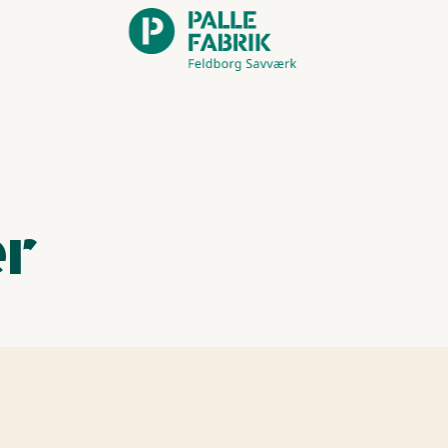
‌ ​​‌‍‌‌‌ ​‍‌ ​ ‌ ​​‌‍‌‌‌‍​ ‌ ‌​‌‍‍‌‌ ‌‍‌‍‌‌​ ‌‌ ​​‌ ‌‌‌‍​‍‌‍ ​‌‍‍‌‌ ​ ‌‍‍​‌‍‌‌‌‍‌​​‍​‍‌ ‌