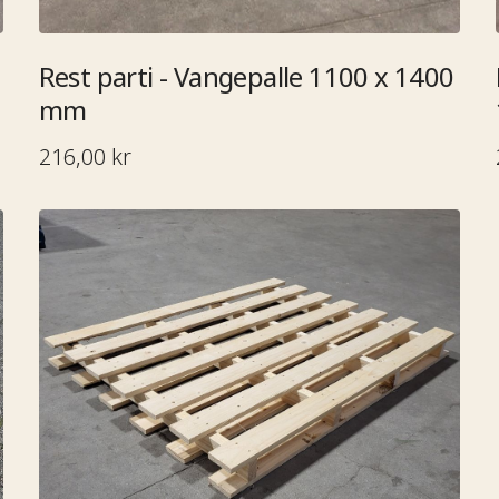
Rest parti - Vangepalle 1100 x 1400
mm​​​​‌ ‍ ​‍​‍‌‍ ‌ ​‍‌‍‍‌‌‍‌ ‌‍‍‌‌‍ ‍​‍​‍​ ‍‍​‍​‍‌ ​ ‌‍​‌‌‍ ‍‌‍‍‌‌ ‌​‌ ‍‌​‍ ‍‌‍‍‌‌‍ ​‍​‍​‍ ​​‍​‍‌‍‍​‌ ​‍‌‍‌‌‌‍‌‍​‍​‍​ ‍‍​‍​‍‌ ​ ‌ ‌‌‌ ​​‌‍‌‌‌ ​‍​‍ ‌‌‍ ​‌‍ ‌‍‌ ‌‍‍‌‌‍ ‍​‍ ‌‍‍‌‌‍ ‍‌ ‌​‌‍‌‌‌‍ ‍‌ ‌​​‍ ‌‍‌‌‌‍‌​‌‍‍‌‌ ‌​​‍ ‌‍ ‌‌‍ ‌‍‌​‌‍‌‌​ ‌‌ ​​‌ ​‍‌‍‌‌‌ ​ ‌‍‌‌‌‍ ‍‌ ‌​‌‍​‌‌ ‌​‌‍‍‌‌‍ ‌‍ ‍​ ‍ ‌‍‍‌‌‍‌​​ ‌‌ ​ ‌‍‍​‌‍ ‌ ​​‌‍‍‌‌‍‌‍‌ ‍‌‌‌​​‌ ​‍‌‍ ‌‍‌​‌ ‌‌‌‍​ ‌ ‌​​‍ ‌​ ‌‍​ ‍‌​ ‌‍​ ​ ​ ​ ​ ​​​ ‍‌​ ‍​​ ‌ ​ ​‌​ ​ ​ ​‌​ ​‌​ ‍ ‌ ‌​‌ ‍‌‌ ​​‌‍‌‌​ ‌‌ ​​‌ ​‍‌‍ ‌‍‌​‌ ‌‌‌‍​ ‌ ‌​​ ‍ ‌ ​​‌‍​‌‌ ‌​‌‍‍​​ ‌‌ ​ ‌ ‌​‌‍ ‌ ​‍‌‍‌‌​‍ ‍‌ ‌​‌‍‍‌‌ ‌​‌‍ ​‌‍‌‌​ ‌‍​‍‌‍​‌‌ ​ ‌‍‌‌‌‌‌‌‌ ​‍‌‍ ​​ ‌‌ ​ ‌ ‌‌‌ ​​‌‍‌‌‌ ​‍​‍ ‌‌‍ ​‌‍ ‌‍‌ ‌‍‍‌‌‍ ‍​‍‌‍‌‍‍‌‌‍‌​​ ‌‌ ​ ‌‍‍​‌‍ ‌ ​​‌‍‍‌‌‍‌‍‌ ‍‌‌‌​​‌ ​‍‌‍ ‌‍‌​‌ ‌‌‌‍​ ‌ ‌​​‍ ‌​ ‌‍​ ‍‌​ ‌‍​ ​ ​ ​ ​ ​​​ ‍‌​ ‍​​ ‌ ​ ​‌​ ​ ​ ​‌​ ​‌​‍‌‍‌ ‌​‌ ‍‌‌ ​​‌‍‌‌​ ‌‌ ​​‌ ​‍‌‍ ‌‍‌​‌ ‌‌‌‍​ ‌ ‌​​‍‌‍‌ ​​‌‍​‌‌ ‌​‌‍‍​​ ‌‌ ​ ‌ ‌​‌‍ ‌ ​‍‌‍‌‌​‍ ‍‌ ‌​‌‍‍‌‌ ‌​‌‍ ​‌‍‌‌​‍‌‍‌ ​​‌‍‌‌‌ ​‍‌ ​ ‌ ​​‌‍‌‌‌‍​ ‌ ‌​‌‍‍‌‌ ‌‍‌‍‌‌​ ‌‌ ​​‌ ‌‌‌‍​‍‌‍ ​‌‍‍‌‌ ​ ‌‍‍​‌‍‌‌‌‍‌​​‍​‍‌ ‌
1020 mm​​​​‌ ‍ ​‍​‍‌‍ ‌ ​
216,00 kr