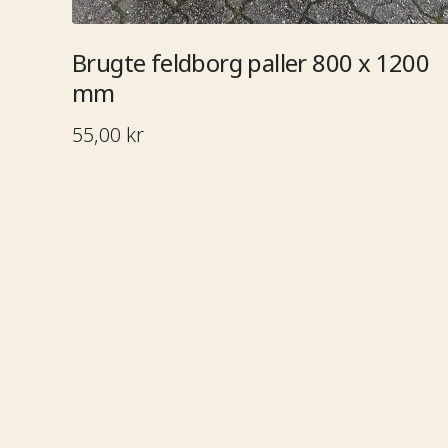
Brugte feldborg paller 800 x 1200
mm​​​​‌ ‍ ​‍​‍‌‍ ‌ ​‍‌‍‍‌‌‍‌ ‌‍‍‌‌‍ ‍​‍​‍​ ‍‍​‍​‍‌ ​ ‌‍​‌‌‍ ‍‌‍‍‌‌ ‌​‌ ‍‌​‍ ‍‌‍‍‌‌‍ ​‍​‍​‍ ​​‍​‍‌‍‍​‌ ​‍‌‍‌‌‌‍‌‍​‍​‍​ ‍‍​‍​‍‌ ​ ‌ ‌‌‌ ​​‌‍‌‌‌ ​‍​‍ ‌‌‍ ​‌‍ ‌‍‌ ‌‍‍‌‌‍ ‍​‍ ‌‍‍‌‌‍ ‍‌ ‌​‌‍‌‌‌‍ ‍‌ ‌​​‍ ‌‍‌‌‌‍‌​‌‍‍‌‌ ‌​​‍ ‌‍ ‌‌‍ ‌‍‌​‌‍‌‌​ ‌‌ ​​‌ ​‍‌‍‌‌‌ ​ ‌‍‌‌‌‍ ‍‌ ‌​‌‍​‌‌ ‌​‌‍‍‌‌‍ ‌‍ ‍​ ‍ ‌‍‍‌‌‍‌​​ ‌‌ ​ ‌‍‍​‌‍ ‌ ​​‌‍‍‌‌‍‌‍‌ ‍‌‌‌​​‌ ​‍‌‍ ‌‍‌​‌ ‌‌‌‍​ ‌ ‌​​‍ ‌​ ‌ ​ ​​​ ​‌​ ​‍​ ​ ​ ​‍​ ​‌​ ​ ​ ​‍​ ‍‌​ ​ ​ ‌‌​ ‍‌​ ‍ ‌ ‌​‌ ‍‌‌ ​​‌‍‌‌​ ‌‌ ​​‌ ​‍‌‍ ‌‍‌​‌ ‌‌‌‍​ ‌ ‌​​ ‍ ‌ ​​‌‍​‌‌ ‌​‌‍‍​​ ‌‌ ​ ‌ ‌​‌‍ ‌ ​‍‌‍‌‌​‍ ‍‌ ‌​‌‍‍‌‌ ‌​‌‍ ​‌‍‌‌​ ‌‍​‍‌‍​‌‌ ​ ‌‍‌‌‌‌‌‌‌ ​‍‌‍ ​​ ‌‌ ​ ‌ ‌‌‌ ​​‌‍‌‌‌ ​‍​‍ ‌‌‍ ​‌‍ ‌‍‌ ‌‍‍‌‌‍ ‍​‍‌‍‌‍‍‌‌‍‌​​ ‌‌ ​ ‌‍‍​‌‍ ‌ ​​‌‍‍‌‌‍‌‍‌ ‍‌‌‌​​‌ ​‍‌‍ ‌‍‌​‌ ‌‌‌‍​ ‌ ‌​​‍ ‌​ ‌ ​ ​​​ ​‌​ ​‍​ ​ ​ ​‍​ ​‌​ ​ ​ ​‍​ ‍‌​ ​ ​ ‌‌​ ‍‌​‍‌‍‌ ‌​‌ ‍‌‌ ​​‌‍‌‌​ ‌‌ ​​‌ ​‍‌‍ ‌‍‌​‌ ‌‌‌‍​ ‌ ‌​​‍‌‍‌ ​​‌‍​‌‌ ‌​‌‍‍​​ ‌‌ ​ ‌ ‌​‌‍ ‌ ​‍‌‍‌‌​‍ ‍‌ ‌​‌‍‍‌‌ ‌​‌‍ ​‌‍‌‌​‍‌‍‌ ​​‌‍‌‌‌ ​‍‌ ​ ‌ ​​‌‍‌‌‌‍​ ‌ ‌​‌‍‍‌‌ ‌‍‌‍‌‌​ ‌‌ ​​‌ ‌‌‌‍​‍‌‍ ​‌‍‍‌‌ ​ ‌‍‍​‌‍‌‌‌‍‌​​‍​‍‌ ‌
55,00 kr