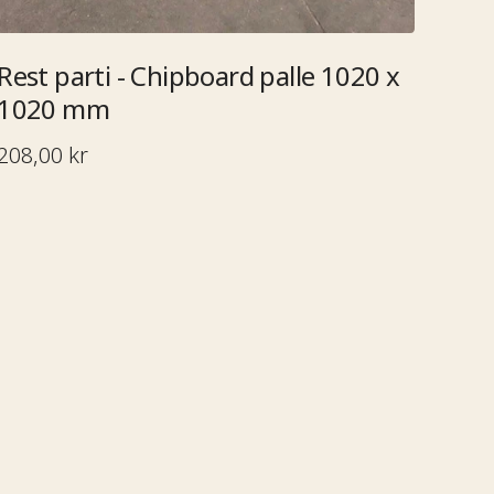
Rest parti - Chipboard palle 1020 x
‍‌‍‍‌‌‍‌ ‌‍‍‌‌‍ ‍​‍​‍​ ‍‍​‍​‍‌ ​ ‌‍​‌‌‍ ‍‌‍‍‌‌ ‌​‌ ‍‌​‍ ‍‌‍‍‌‌‍ ​‍​‍​‍ ​​‍​‍‌‍‍​‌ ​‍‌‍‌‌‌‍‌‍​‍​‍​ ‍‍​‍​‍‌ ​ ‌ ‌‌‌ ​​‌‍‌‌‌ ​‍​‍ ‌‌‍ ​‌‍ ‌‍‌ ‌‍‍‌‌‍ ‍​‍ ‌‍‍‌‌‍ ‍‌ ‌​‌‍‌‌‌‍ ‍‌ ‌​​‍ ‌‍‌‌‌‍‌​‌‍‍‌‌ ‌​​‍ ‌‍ ‌‌‍ ‌‍‌​‌‍‌‌​ ‌‌ ​​‌ ​‍‌‍‌‌‌ ​ ‌‍‌‌‌‍ ‍‌ ‌​‌‍​‌‌ ‌​‌‍‍‌‌‍ ‌‍ ‍​ ‍ ‌‍‍‌‌‍‌​​ ‌‌ ​ ‌‍‍​‌‍ ‌ ​​‌‍‍‌‌‍‌‍‌ ‍‌‌‌​​‌ ​‍‌‍ ‌‍‌​‌ ‌‌‌‍​ ‌ ‌​​‍ ‌​ ‌‍​ ‍‌​ ‌‍​ ​ ​ ​ ​ ‍​​ ‌‌​ ​ ​ ​​​ ​ ​ ​‍​ ‌​​ ‌ ​ ‍ ‌ ‌​‌ ‍‌‌ ​​‌‍‌‌​ ‌‌ ​​‌ ​‍‌‍ ‌‍‌​‌ ‌‌‌‍​ ‌ ‌​​ ‍ ‌ ​​‌‍​‌‌ ‌​‌‍‍​​ ‌‌ ​ ‌ ‌​‌‍ ‌ ​‍‌‍‌‌​‍ ‍‌ ‌​‌‍‍‌‌ ‌​‌‍ ​‌‍‌‌​ ‌‍​‍‌‍​‌‌ ​ ‌‍‌‌‌‌‌‌‌ ​‍‌‍ ​​ ‌‌ ​ ‌ ‌‌‌ ​​‌‍‌‌‌ ​‍​‍ ‌‌‍ ​‌‍ ‌‍‌ ‌‍‍‌‌‍ ‍​‍‌‍‌‍‍‌‌‍‌​​ ‌‌ ​ ‌‍‍​‌‍ ‌ ​​‌‍‍‌‌‍‌‍‌ ‍‌‌‌​​‌ ​‍‌‍ ‌‍‌​‌ ‌‌‌‍​ ‌ ‌​​‍ ‌​ ‌‍​ ‍‌​ ‌‍​ ​ ​ ​ ​ ‍​​ ‌‌​ ​ ​ ​​​ ​ ​ ​‍​ ‌​​ ‌ ​‍‌‍‌ ‌​‌ ‍‌‌ ​​‌‍‌‌​ ‌‌ ​​‌ ​‍‌‍ ‌‍‌​‌ ‌‌‌‍​ ‌ ‌​​‍‌‍‌ ​​‌‍​‌‌ ‌​‌‍‍​​ ‌‌ ​ ‌ ‌​‌‍ ‌ ​‍‌‍‌‌​‍ ‍‌ ‌​‌‍‍‌‌ ‌​‌‍ ​‌‍‌‌​‍‌‍‌ ​​‌‍‌‌‌ ​‍‌ ​ ‌ ​​‌‍‌‌‌‍​ ‌ ‌​‌‍‍‌‌ ‌‍‌‍‌‌​ ‌‌ ​​‌ ‌‌‌‍​‍‌‍ ​‌‍‍‌‌ ​ ‌‍‍​‌‍‌‌‌‍‌​​‍​‍‌ ‌
208,00 kr