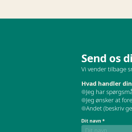
Send os din forespørgsel​​​​‌ ‍ ​‍​‍‌‍ ‌ ​‍‌‍‍‌‌‍‌ ‌‍‍‌‌‍ ‍​‍​‍​ ‍‍​‍​‍‌ ​ ‌‍​‌‌‍ ‍‌‍‍‌‌ ‌​‌ ‍‌​‍ ‍‌‍‍‌‌‍ ​‍​‍​‍ ​​‍​‍‌‍‍​‌ ​‍‌‍‌‌‌‍‌‍​‍​‍​ ‍‍​‍​‍‌ ​ ‌ ‌‌‌ ​​‌‍‌‌‌ ​‍​‍ ‌‌‍ ​‌‍ ‌‍‌ ‌‍‍‌‌‍ ‍​‍ ‌‍‍‌‌‍ ‍‌ ‌​‌‍‌‌‌‍ ‍‌ ‌​​‍ ‌‍‌‌‌‍‌​‌‍‍‌‌ ‌​​‍ ‌‍ ‌‌‍ ‌‍‌​‌‍‌‌​ ‌‌ ​​‌ ​‍‌‍‌‌‌ ​ ‌‍‌‌‌‍ ‍‌ ‌​‌‍​‌‌ ‌​‌‍‍‌‌‍ ‌‍ ‍​ ‍ ‌‍‍‌‌‍‌​​ ‌‌ ​ ‌‍‍​‌‍ ‌ ​​‌‍‍‌‌‍‌‍‌ ‍‌‌​​ ‌‍ ‌‍ ​‌‍ ​‌‍‌‌‌‍​ ‌ ‌​‌‍‍‌‌‍ ‌‍ ‍​‍ ‌​ ​‍​ ‌ ​ ‌‌​ ​‌​ ​‍​ ‌​​ ​​​ ‍‌​ ​ ​ ​‌​ ​ ​ ‌‌​ ‍ ‌ ‌​‌ ‍‌‌ ​​‌‍‌‌​ ‌‌‍​ ‌‍ ‌‍ ​‌‍ ​‌‍‌‌‌‍​ ‌ ‌​‌‍‍‌‌‍ ‌‍ ‍​ ‍ ‌ ​​‌‍​‌‌ ‌​‌‍‍​​ ‌‌ ​​‌‍​‌
Vi vender tilbage s
Hvad handler din
Jeg har spørgsmål
Jeg ønsker at fo
Andet (beskriv g
Dit navn *