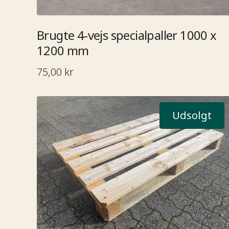
Brugte 4-vejs specialpaller 1000 x
1200 mm​​​​‌ ‍ ​‍​‍‌‍ ‌ ​‍‌‍‍‌‌‍‌ ‌‍‍‌‌‍ ‍​‍​‍​ ‍‍​‍​‍‌ ​ ‌‍​‌‌‍ ‍‌‍‍‌‌ ‌​‌ ‍‌​‍ ‍‌‍‍‌‌‍ ​‍​‍​‍ ​​‍​‍‌‍‍​‌ ​‍‌‍‌‌‌‍‌‍​‍​‍​ ‍‍​‍​‍‌ ​ ‌ ‌‌‌ ​​‌‍‌‌‌ ​‍​‍ ‌‌‍ ​‌‍ ‌‍‌ ‌‍‍‌‌‍ ‍​‍ ‌‍‍‌‌‍ ‍‌ ‌​‌‍‌‌‌‍ ‍‌ ‌​​‍ ‌‍‌‌‌‍‌​‌‍‍‌‌ ‌​​‍ ‌‍ ‌‌‍ ‌‍‌​‌‍‌‌​ ‌‌ ​​‌ ​‍‌‍‌‌‌ ​ ‌‍‌‌‌‍ ‍‌ ‌​‌‍​‌‌ ‌​‌‍‍‌‌‍ ‌‍ ‍​ ‍ ‌‍‍‌‌‍‌​​ ‌‌ ​ ‌‍‍​‌‍ ‌ ​​‌‍‍‌‌‍‌‍‌ ‍‌‌‌​​‌ ​‍‌‍ ‌‍‌​‌ ‌‌‌‍​ ‌ ‌​​‍ ‌​ ‌‍​ ‍​​ ​‌​ ‍​​ ​​​ ‍​​ ​‌​ ‍​​ ‌‍​ ‌‌​ ‍‌​ ​ ​ ‌‌​ ‍ ‌ ‌​‌ ‍‌‌ ​​‌‍‌‌​ ‌‌ ​​‌ ​‍‌‍ ‌‍‌​‌ ‌‌‌‍​ ‌ ‌​​ ‍ ‌ ​​‌‍​‌‌ ‌​‌‍‍​​ ‌‌ ​ ‌ ‌​‌‍ ‌ ​‍‌‍‌‌​‍ ‍‌ ‌​‌‍‍‌‌ ‌​‌‍ ​‌‍‌‌​ ‌‍​‍‌‍​‌‌ ​ ‌‍‌‌‌‌‌‌‌ ​‍‌‍ ​​ ‌‌ ​ ‌ ‌‌‌ ​​‌‍‌‌‌ ​‍​‍ ‌‌‍ ​‌‍ ‌‍‌ ‌‍‍‌‌‍ ‍​‍‌‍‌‍‍‌‌‍‌​​ ‌‌ ​ ‌‍‍​‌‍ ‌ ​​‌‍‍‌‌‍‌‍‌ ‍‌‌‌​​‌ ​‍‌‍ ‌‍‌​‌ ‌‌‌‍​ ‌ ‌​​‍ ‌​ ‌‍​ ‍​​ ​‌​ ‍​​ ​​​ ‍​​ ​‌​ ‍​​ ‌‍​ ‌‌​ ‍‌​ ​ ​ ‌‌​‍‌‍‌ ‌​‌ ‍‌‌ ​​‌‍‌‌​ ‌‌ ​​‌ ​‍‌‍ ‌‍‌​‌ ‌‌‌‍​ ‌ ‌​​‍‌‍‌ ​​‌‍​‌‌ ‌​‌‍‍​​ ‌‌ ​ ‌ ‌​‌‍ ‌ ​‍‌‍‌‌​‍ ‍‌ ‌​‌‍‍‌‌ ‌​‌‍ ​‌‍‌‌​‍‌‍‌ ​​‌‍‌‌‌ ​‍‌ ​ ‌ ​​‌‍‌‌‌‍​ ‌ ‌​‌‍‍‌‌ ‌‍‌‍‌‌​ ‌‌ ​​‌ ‌‌‌‍​‍‌‍ ​‌‍‍‌‌ ​ ‌‍‍​‌‍‌‌‌‍‌​​‍​‍‌ ‌
75,00 kr
Udsolgt