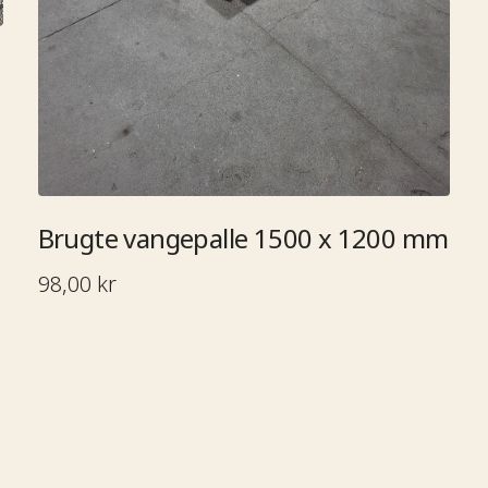
Brugte vangepalle 1500 x 1200 mm​​​​‌ ‍ ​‍​‍‌‍ ‌ ​‍‌‍‍‌‌‍‌ ‌‍‍‌‌‍ ‍​‍​‍​ ‍‍​‍​‍‌ ​ ‌‍​‌‌‍ ‍‌‍‍‌‌ ‌​‌ ‍‌​‍ ‍‌‍‍‌‌‍ ​‍​‍​‍ ​​‍​‍‌‍‍​‌ ​‍‌‍‌‌‌‍‌‍​‍​‍​ ‍‍​‍​‍‌ ​ ‌ ‌‌‌ ​​‌‍‌‌‌ ​‍​‍ ‌‌‍ ​‌‍ ‌‍‌ ‌‍‍‌‌‍ ‍​‍ ‌‍‍‌‌‍ ‍‌ ‌​‌‍‌‌‌‍ ‍‌ ‌​​‍ ‌‍‌‌‌‍‌​‌‍‍‌‌ ‌​​‍ ‌‍ ‌‌‍ ‌‍‌​‌‍‌‌​ ‌‌ ​​‌ ​‍‌‍‌‌‌ ​ ‌‍‌‌‌‍ ‍‌ ‌​‌‍​‌‌ ‌​‌‍‍‌‌‍ ‌‍ ‍​ ‍ ‌‍‍‌‌‍‌​​ ‌‌ ​ ‌‍‍​‌‍ ‌ ​​‌‍‍‌‌‍‌‍‌ ‍‌‌‌​​‌ ​‍‌‍ ‌‍‌​‌ ‌‌‌‍​ ‌ ‌​​‍ ‌​ ‍​​ ‌ ​ ‌ ​ ​ ​ ​ ​ ​ ​ ‌‌​ ​​​ ​‍​ ​ ​ ‍‌​ ‌‌​ ​‍​ ‍ ‌ ‌​‌ ‍‌‌ ​​‌‍‌‌​ ‌‌ ​​‌ ​‍‌‍ ‌‍‌​‌ ‌‌‌‍​ ‌ ‌​​ ‍ ‌ ​​‌‍​‌‌ ‌​‌‍‍​​ ‌‌ ​ ‌ ‌​‌‍ ‌ ​‍‌‍‌‌​‍ ‍‌ ‌​‌‍‍‌‌ ‌​‌‍ ​‌‍‌‌​ ‌‍​‍‌‍​‌‌ ​ ‌‍‌‌‌‌‌‌‌ ​‍‌‍ ​​ ‌‌ ​ ‌ ‌‌‌ ​​‌‍‌‌‌ ​‍​‍ ‌‌‍ ​‌‍ ‌‍‌ ‌‍‍‌‌‍ ‍​‍‌‍‌‍‍‌‌‍‌​​ ‌‌ ​ ‌‍‍​‌‍ ‌ ​​‌‍‍‌‌‍‌‍‌ ‍‌‌‌​​‌ ​‍‌‍ ‌‍‌​‌ ‌‌‌‍​ ‌ ‌​​‍ ‌​ ‍​​ ‌ ​ ‌ ​ ​ ​ ​ ​ ​ ​ ‌‌​ ​​​ ​‍​ ​ ​ ‍‌​ ‌‌​ ​‍​‍‌‍‌ ‌​‌ ‍‌‌ ​​‌‍‌‌​ ‌‌ ​​‌ ​‍‌‍ ‌‍‌​‌ ‌‌‌‍​ ‌ ‌​​‍‌‍‌ ​​‌‍​‌‌ ‌​‌‍‍​​ ‌‌ ​ ‌ ‌​‌‍ ‌ ​‍‌‍‌‌​‍ ‍‌ ‌​‌‍‍‌‌ ‌​‌‍ ​‌‍‌‌​‍‌‍‌ ​​‌‍‌‌‌ ​‍‌ ​ ‌ ​​‌‍‌‌‌‍​ ‌ ‌​‌‍‍‌‌ ‌‍‌‍‌‌​ ‌‌ ​​‌ ‌‌‌‍​‍‌‍ ​‌‍‍‌‌ ​ ‌‍‍​‌‍‌‌‌‍‌​​‍​‍‌ ‌
98,00 kr