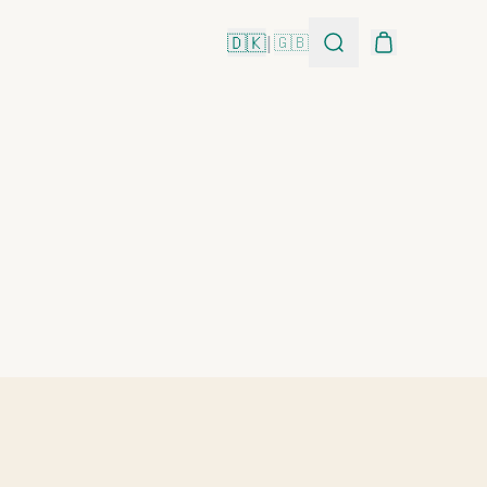
🇩🇰
|
🇬🇧