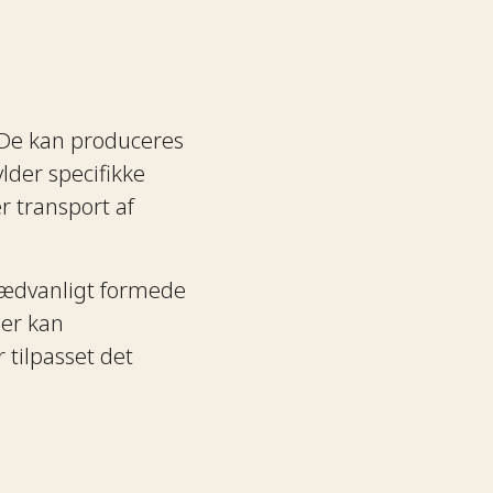
l. De kan produceres
lder specifikke
r transport af
usædvanligt formede
ler kan
 tilpasset det