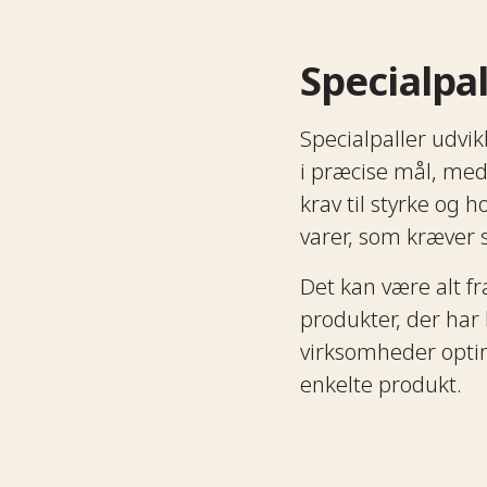
Specialpaller​​​​‌ ‍ ​‍​‍‌‍ ‌ ​‍‌‍‍‌‌‍‌ ‌‍‍‌‌‍ ‍​‍​‍​ ‍‍​‍​‍‌ ​ ‌‍​‌‌‍ ‍‌‍‍‌‌ ‌​‌ ‍‌​‍ ‍‌‍‍‌‌‍ ​‍​‍​‍ ​​‍​‍‌‍‍​‌ ​‍‌‍‌‌‌‍‌‍​‍​‍​ ‍‍​‍​‍‌ ​ ‌ ‌‌‌ ​​‌‍‌‌‌ ​‍​‍ ‌‌‍ ​‌‍ ‌‍‌ ‌‍‍‌‌‍ ‍​‍ ‌‍‍‌‌‍ ‍‌ ‌​‌‍‌‌‌‍ ‍‌ ‌​​‍ ‌‍‌‌‌‍‌​‌‍‍‌‌ ‌​​‍ ‌‍ ‌‌‍ ‌‍‌​‌‍‌‌​ ‌‌ ​​‌ ​‍‌‍‌‌‌ ​ ‌‍‌‌‌‍ ‍‌ ‌​‌‍​‌‌ ‌​‌‍‍‌‌‍ ‌‍ ‍​ ‍ ‌‍‍‌‌‍‌​​ ‌‌ ​ ‌‍‍​‌‍ ‌ ​​‌‍‍‌‌‍‌‍‌ ‍‌‌​​ ‌‍ ‌‍ ​‌‍ ​‌‍‌‌‌‍​ ‌ ‌​‌‍‍‌‌‍ ‌‍ ‍​‍ ‌​ ​‍​ ‌ ​ ‌‌​ ​‌​ ​‍​ ‌​​ ​​​ ‍‌​ ​ ​ ​‌​ ​ ​ ‌‌​ ‍ ‌ ‌​‌ ‍‌‌ ​​‌‍‌‌​ ‌‌‍​ ‌‍ ‌‍ ​‌‍ ​‌‍‌‌‌‍​ ‌ ‌​‌‍‍‌‌‍ ‌‍ ‍​ ‍ ‌ ​​‌‍​‌‌ ‌​‌‍‍​​ ‌‌ ​​‌‍​‌‌‍‌ ‌‍‌‌‌​​‍‌ ‌‌‌‍‍‌‌‍ ​‌‍‌​‌‍‌‌‌ ​‍​‍‌‌​ ‌‌‌​​‍‌‌ ‌‍‍ ‌‍‌‌‌ ‍‌​‍‌‌​ ​ ‌​‌​​‍‌‌​ ​ ‌​‌​​‍‌‌​ ​‍​ ​‍‌‍‌‌​ ‍‌​ ‌‍​ ‌‌‌‍​ ​ ​‍​ ‍​‌‍​ ‌‍​ ​ ‌ ​ ‍​‌‍​‌​‍‌‌​ ​‍​ ​‍​‍‌‌​ ‌‌‌​‌​​‍ ‍‌‍‍‌‌‍ ‍‌‍ ‍‌‍‌‌‌ ​‍‌​​‍‌‍ ​‌‍ ‌‍​ ‌‍‍ ‌ ​ ​‍‌‌​ ‌‌‌​​‍‌‌ ‌‍‍ ‌‍‌‌‌ ‍‌​‍‌‌​ ​ ‌​‌​​‍‌‌​ ​ ‌​‌​​‍‌‌​ ​‍​ ​‍‌‍​‍​ ‌ ​ ‌‍​ ‌​​ ‍‌‌‍​ ​ ‍‌‌‍‌‌‌‍‌‍​ ‌‌‌‍​‍​ ‌‍​‍‌‌​ ​‍​ ​‍​‍‌‌​ ‌‌‌​‌​​‍ ‍‌‍‍​‌‍‌‌‌‍​‌‌‍‌​‌‍‍‌‌‍ ‍‌‍‌ ​‍ ‍‌‍‍​‌‍‌‌‌‍​‌‌‍‌​‌‍‍‌‌‍ ‍‌‍‌ ​ ‌‍​‍‌‍​‌‌ ​ ‌‍‌‌‌‌‌‌‌ ​‍‌‍ ​​ ‌‌ ​ ‌ ‌‌‌ ​​‌‍‌‌‌ ​‍​‍ ‌‌‍ ​‌‍ ‌‍‌ ‌‍‍‌‌‍ ‍​‍‌‍‌‍‍‌‌‍‌​​ ‌‌ ​ ‌‍‍​‌‍ ‌ ​​‌‍‍‌‌‍‌‍‌ ‍‌‌​​ ‌‍ ‌‍ ​‌‍ ​‌‍‌‌‌‍​ ‌ ‌​‌‍‍‌‌‍ ‌‍ ‍​‍ ‌​ ​‍​ ‌ ​ ‌‌​ ​‌​ ​‍​ ‌​​ ​​​ ‍‌​ ​ ​ ​‌​ ​ ​ ‌‌​‍‌‍‌ ‌​‌ ‍‌‌ ​​‌‍‌‌​ ‌‌‍​ ‌‍ ‌‍ ​‌‍ ​‌‍‌‌‌‍​ ‌ ‌​‌‍‍‌‌‍ ‌‍ ‍​‍‌‍‌ ​​‌‍​‌‌ ‌​‌‍‍​​ ‌‌ ​​‌‍​‌‌‍‌ ‌‍‌‌‌​​‍‌ ‌‌‌‍‍‌‌‍ ​‌‍‌​‌‍‌‌‌ ​‍​‍‌‌​ ‌‌‌​​‍‌‌ ‌‍‍ ‌‍‌‌‌ ‍‌​‍‌‌​ ​ ‌​‌​​‍‌‌​ ​ ‌​‌​​‍‌‌​ ​‍​ ​‍‌‍‌‌​ ‍‌​ ‌‍​ ‌‌‌‍​ ​ ​‍​ ‍​‌
Specialpaller udvikl
i præcise mål, med 
krav til styrke og 
varer, som kræver særlige hensyn.​​​​‌ ‍ ​‍​‍‌‍ ‌ ​‍‌‍‍‌‌‍‌ ‌‍‍‌‌‍ ‍​‍​‍​ ‍‍​‍​‍‌ ​ ‌‍​‌‌‍ ‍‌‍‍‌‌ ‌​‌ ‍‌​‍ ‍‌‍‍‌‌‍ ​‍​‍​‍ ​​‍​‍‌‍‍​‌ ​‍‌‍‌‌‌‍‌‍​‍​‍​ ‍‍​‍​‍‌ ​ ‌ ‌‌‌ ​​‌‍‌‌‌ ​‍​‍ ‌‌‍ ​‌‍ ‌‍‌ ‌‍‍‌‌‍ ‍​‍ ‌‍‍‌‌‍ ‍‌ ‌​‌‍‌‌‌‍ ‍‌ ‌​​‍ ‌‍‌‌‌‍‌​‌‍‍‌‌ ‌​​‍ ‌‍ ‌‌‍ ‌‍‌​‌‍‌‌​ ‌‌ ​​‌ ​‍‌‍‌‌‌ ​ ‌‍‌‌‌‍ ‍‌ ‌​‌‍​‌‌ ‌​‌‍‍‌‌‍ ‌‍ ‍​ ‍ ‌‍‍‌‌‍‌​​ ‌‌ ​ ‌‍‍​‌‍ ‌ ​​‌‍‍‌‌‍‌‍‌ ‍‌‌​​ ‌‍ ‌‍ ​‌‍ ​‌‍‌‌‌‍​ ‌ ‌​‌‍‍‌‌‍ ‌‍ ‍​‍ ‌​ ​‍​ ‌ ​ ‌‌​ ​‌​ ​‍​ ‌​​ ​​​ ‍‌​ ​ ​ ​‌​ ​ ​ ‌‌​ ‍ ‌ ‌​‌ ‍‌‌ ​​‌‍‌‌​ ‌‌‍​ ‌‍ ‌‍ ​‌‍ ​‌‍‌‌‌‍​ ‌ ‌​‌‍‍‌‌‍ ‌‍ ‍​ ‍ ‌ ​​‌‍​‌‌ ‌​‌‍‍​​ ‌‌ ​​‌‍​‌‌‍‌ ‌‍‌‌‌​​‍‌ ‌‌‌‍‍‌‌‍ ​‌‍‌​‌‍‌‌‌ ​‍​‍‌‌​ ‌‌‌​​‍‌‌ ‌‍‍ ‌‍‌‌‌ ‍‌​‍‌‌​ ​ ‌​‌​​‍‌‌​ ​ ‌​‌​​‍‌‌​ ​‍​ ​‍‌‍‌‌​ ‍‌​ ‌‍​ ‌‌‌‍​ ​ ​‍​ ‍​‌‍​ ‌‍​ ​ ‌ ​ ‍​‌‍​‌​‍‌‌​ ​‍​ ​‍​‍‌‌​ ‌‌‌​‌​​‍ ‍‌‍‍‌‌‍ ‍‌‍ ‍‌‍‌‌‌ ​‍‌​​‍‌‍ ​‌‍ ‌‍​ ‌‍‍ ‌ ​ ​‍‌‌​ ‌‌‌​​‍‌‌ ‌‍‍ ‌‍‌‌‌ ‍‌​‍‌‌​ ​ ‌​‌​​‍‌‌​ ​ ‌​‌​​‍‌‌​ ​‍​ ​‍​ ‌ ​ ‌​​ ‌‍‌‍​ ‌‍​‍‌‍‌‍‌‍‌‌‌‍‌‍‌‍​‍‌‍‌​‌‍‌‌‌‍​ ​‍‌‌​ ​‍​ ​‍​‍‌‌​ ‌‌‌​‌​​‍ ‍‌‍​‍‌‍ ‌‍‌​‌ ‍‌​‍‌‌​ ‌‌‌​​‍‌‌ ‌‍‍ ‌‍‌‌‌ ‍‌​‍‌‌​ ​ ‌​‌​​‍‌‌​ ​ ‌​‌​​‍‌‌​ ​‍​ ​‍​ ‍​‌‍‌​‌‍‌​​ ‍​​ ‌‍​ ‌‍​ ​‌‌‍​‍​ ‌‍‌‍‌​‌‍​ ​ ‍‌​‍‌‌​ ​‍​ ​‍​‍‌‌​ ‌‌‌​‌​​‍ ‍‌‍​ ‌‍‍​‌‍‍‌‌‍ ​‌‍‌​‌ ​‍‌‍‌‌‌‍ ‍​‍‌‌​ ‌‌‌​​‍‌‌ ‌‍‍ ‌‍‌‌‌ ‍‌​‍‌‌​ ​ ‌​‌​​‍‌‌​ ​ ‌​‌​​‍‌‌​ ​‍​ ​‍​ ​​‌‍​‌‌‍‌‍​ ​‍​ ‌ ​ ‌‍‌‍‌‍‌‍‌‍​ ​‌​ ‌ ​ ​​‌‍‌‍​‍‌‌​ ​‍​ ​‍​‍‌‌​ ‌‌‌​‌​​‍ ‍‌ ‌​‌‍‌‌‌ ‍​‌ ‌​​ ‌‍​‍‌‍​‌‌ ​ ‌‍‌‌‌‌‌‌‌ ​‍‌‍ ​​ ‌‌ ​ ‌ ‌‌‌ ​​‌‍‌‌‌ ​‍​‍ ‌‌‍ ​‌‍ 
Det kan være alt f
produkter, der har
virksomheder optime
enkelte produkt.