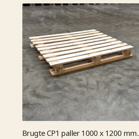
Brugte CP1 paller 1000 x 1200 mm.​​​​‌ ‍ ​‍​‍‌‍ ‌ ​‍‌‍‍‌‌‍‌ ‌‍‍‌‌‍ ‍​‍​‍​ ‍‍​‍​‍‌ ​ ‌‍​‌‌‍ ‍‌‍‍‌‌ ‌​‌ ‍‌​‍ ‍‌‍‍‌‌‍ ​‍​‍​‍ ​​‍​‍‌‍‍​‌ ​‍‌‍‌‌‌‍‌‍​‍​‍​ ‍‍​‍​‍‌ ​ ‌ ‌‌‌ ​​‌‍‌‌‌ ​‍​‍ ‌‌‍ ​‌‍ ‌‍‌ ‌‍‍‌‌‍ ‍​‍ ‌‍‍‌‌‍ ‍‌ ‌​‌‍‌‌‌‍ ‍‌ ‌​​‍ ‌‍‌‌‌‍‌​‌‍‍‌‌ ‌​​‍ ‌‍ ‌‌‍ ‌‍‌​‌‍‌‌​ ‌‌ ​​‌ ​‍‌‍‌‌‌ ​ ‌‍‌‌‌‍ ‍‌ ‌​‌‍​‌‌ ‌​‌‍‍‌‌‍ ‌‍ ‍​ ‍ ‌‍‍‌‌‍‌​​ ‌‌ ​ ‌‍‍​‌‍ ‌ ​​‌‍‍‌‌‍‌‍‌ ‍‌‌‌​​‌ ​‍‌‍ ‌‍‌​‌ ‌‌‌‍​ ‌ ‌​​‍ ‌​ ​‌​ ​​​ ‌​​ ‌​​ ‌‌​ ‌‍​ ​ ​ ‌ ​ ‌​​ ‍​​ ‌​​ ‍​​ ‍​​ ​​​ ‍ ‌ ‌​‌ ‍‌‌ ​​‌‍‌‌​ ‌‌ ​​‌ ​‍‌‍ ‌‍‌​‌ ‌‌‌‍​ ‌ ‌​​ ‍ ‌ ​​‌‍​‌‌ ‌​‌‍‍​​ ‌‌ ​ ‌ ‌​‌‍ ‌ ​‍‌‍‌‌​‍ ‍‌ ‌​‌‍‍‌‌ ‌​‌‍ ​‌‍‌‌​ ‌‍​‍‌‍​‌‌ ​ ‌‍‌‌‌‌‌‌‌ ​‍‌‍ ​​ ‌‌ ​ ‌ ‌‌‌ ​​‌‍‌‌‌ ​‍​‍ ‌‌‍ ​‌‍ ‌‍‌ ‌‍‍‌‌‍ ‍​‍‌‍‌‍‍‌‌‍‌​​ ‌‌ ​ ‌‍‍​‌‍ ‌ ​​‌‍‍‌‌‍‌‍‌ ‍‌‌‌​​‌ ​‍‌‍ ‌‍‌​‌ ‌‌‌‍​ ‌ ‌​​‍ ‌​ ​‌​ ​​​ ‌​​ ‌​​ ‌‌​ ‌‍​ ​ ​ ‌ ​ ‌​​ ‍​​ ‌​​ ‍​​ ‍​​ ​​​‍‌‍‌ ‌​‌ ‍‌‌ ​​‌‍‌‌​ ‌‌ ​​‌ ​‍‌‍ ‌‍‌​‌ ‌‌‌‍​ ‌ ‌​​‍‌‍‌ ​​‌‍​‌‌ ‌​‌‍‍​​ ‌‌ ​ ‌ ‌​‌‍ ‌ ​‍‌‍‌‌​‍ ‍‌ ‌​‌‍‍‌‌ ‌​‌‍ ​‌‍‌‌​‍‌‍‌ ​​‌‍‌‌‌ ​‍‌ ​ ‌ ​​‌‍‌‌‌‍​ ‌ ‌​‌‍‍‌‌ ‌‍‌‍‌‌​ ‌‌ ​​‌ ‌‌‌‍​‍‌‍ ​‌‍‍‌‌ ​ ‌‍‍​‌‍‌‌‌‍‌​​‍​‍‌ ‌